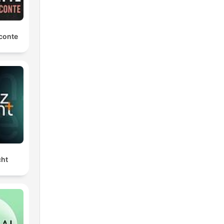
conte
cht