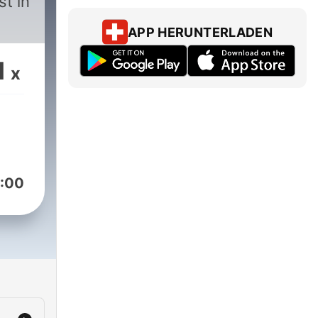
st in
APP HERUNTERLADEN
1
x
:00