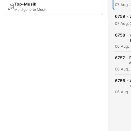
Top-Musik
07 Aug.
Meistgehörte Musik
-
6759
07 Aug.
-
6758
06 Aug.
-
6757
06 Aug.
-
6756
06 Aug.