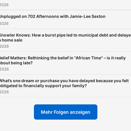
 2026
Unplugged on 702 Afternoons with Jamie-Lee Sexton
 2026
Knowler Knows: How a burst pipe led to municipal debt and delay
a home sale
 2026
Belief Matters: Rethinking the belief in "African Time" – is it really
about being late?
 2026
What’s one dream or purchase you have delayed because you felt
obligated to financially support your family?
 2026
Mehr Folgen anzeigen