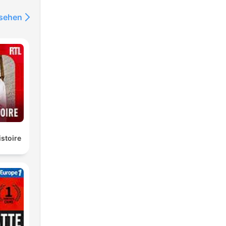
nsehen
istoire