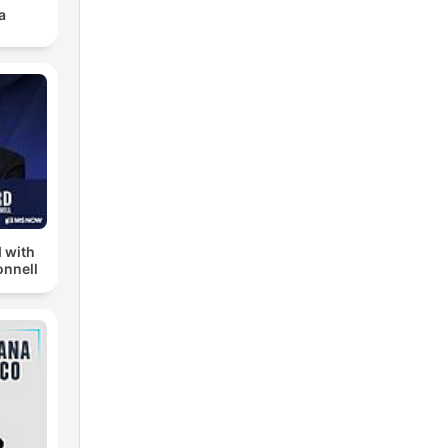
a
 with
nnell