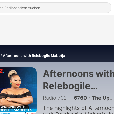
Afternoons with Relebogile Mabotja
Afternoons wit
Relebogile
Mabotja
Radio 702
|
6760 - The Upside of Failure with Grace Harding
The highlights of Afternoo