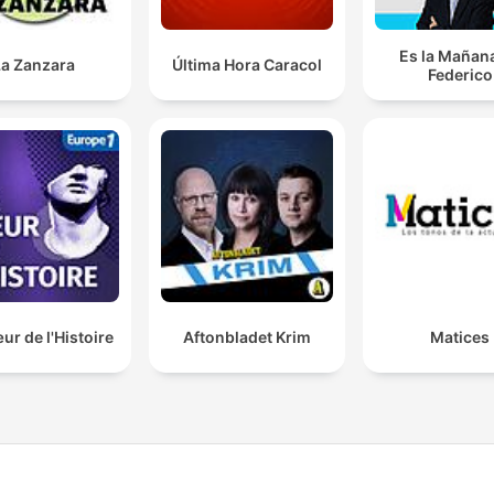
Es la Mañan
La Zanzara
Última Hora Caracol
Federico
r de l'Histoire
Aftonbladet Krim
Matices