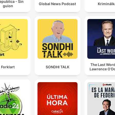
epublica - Sin
Global News Podcast
Kriminálk
guion
The Last Word
Forklart
SONDHI TALK
Lawrence O’Do