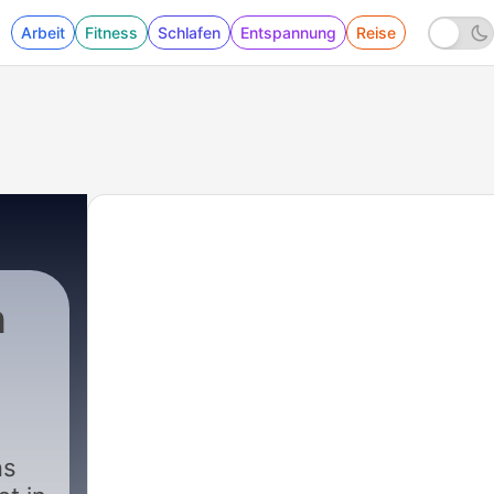
Arbeit
Fitness
Schlafen
Entspannung
Reise
h
ns