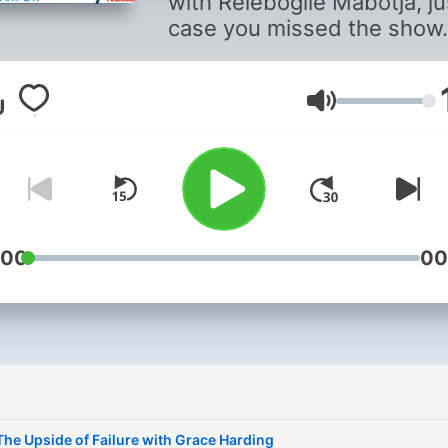
with Relebogile Mabotja, ju
case you missed the show.
Lautstärke
:00
00
The Upside of Failure with Grace Harding