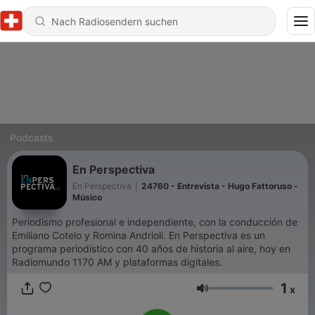
Podcasts
En Perspectiva
En Perspectiva
|
24760 - Entrevista - Hugo Fattoruso -
Músico
Periodismo profesional e independiente, con la conducción de
Emiliano Cotelo y Romina Andrioli. En Perspectiva es un
programa periodístico con 40 años de historia al aire, hoy en
Radiomundo 1170 AM y plataformas digitales.
1
x
Lautstärke