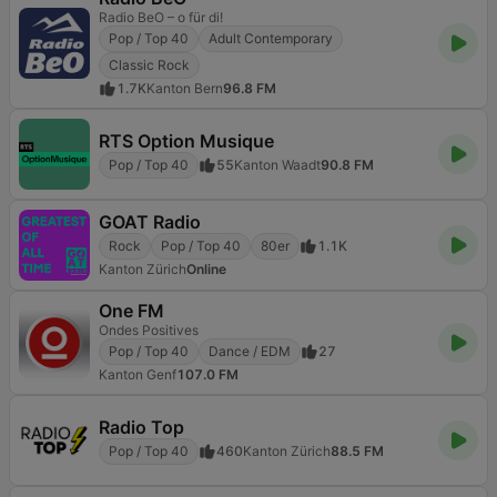
Radio BeO – o für di!
Pop / Top 40
Adult Contemporary
Classic Rock
1.7K
Kanton Bern
96.8 FM
RTS Option Musique
Pop / Top 40
55
Kanton Waadt
90.8 FM
GOAT Radio
Rock
Pop / Top 40
80er
1.1K
Kanton Zürich
Online
One FM
Ondes Positives
Pop / Top 40
Dance / EDM
27
Kanton Genf
107.0 FM
Radio Top
Pop / Top 40
460
Kanton Zürich
88.5 FM