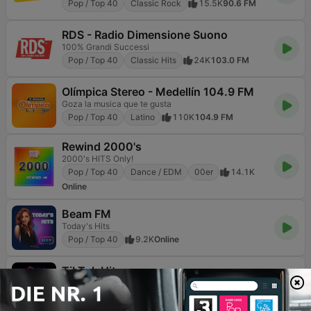
Pop / Top 40
Classic Rock
15.5K
90.6 FM
RDS - Radio Dimensione Suono
100% Grandi Successi
Pop / Top 40
Classic Hits
24K
103.0 FM
Olímpica Stereo - Medellín 104.9 FM
Goza la musica que te gusta
Pop / Top 40
Latino
110K
104.9 FM
Rewind 2000's
2000's HITS Only!
Pop / Top 40
Dance / EDM
00er
14.1K
Online
Beam FM
Today's Hits
Pop / Top 40
9.2K
Online
TikTok Hits
The most played, replayed and TikTok-born hits
Pop / Top 40
Hip-Hop
K-Pop
1.8K
Online