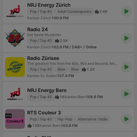
NRJ Energy Zürich
Pop / Top 40
Adult Contemporary
2.6K
Kanton Zürich
100.9 FM
Radio 24
Der beste Musikmix
Pop / Top 40
2.5K
Kanton Zürich
102.8 FM / DAB+ / Online
Radio Zürisee
The greatest hits from the 80s, 90s and beyond. More music, more variety, all day long.
Pop / Top 40
80er
90er
1.2K
Kanton St. Gallen
107.4 FM
NRJ Energy Bern
Pop / Top 40
1K
Kanton Bern
106.6 FM
RTS Couleur 3
Pop / Top 40
Hip-Hop
Alternative / Indie
139
Kanton Bern
103.8 FM