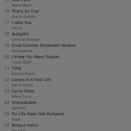
Noemi Beza
16
That’s So True
Gracie Abrams
17
I Hate You
Ariana
18
Autopilot
Chris de Sarandy
19
Cruel Summer (Extended Version)
Bananarama
20
I Knew You Were Trouble.
Taylor Swift
21
Time
Bastian Baker
22
Lovers In A Past Life
Calvin Harris
23
Cyrus Skies
Miley Cyrus
24
Unbreakable
Iggi Kelly
25
For Life (feat. Nile Rodgers)
Kygo
26
Bonjour merci
Arcadian