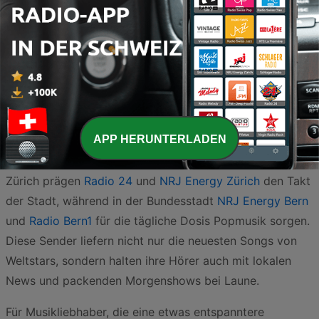
Die Schweizer Radiolandschaft im Bereich Pop und Top
40 besticht durch eine einzigartige Mischung aus
internationalen Megahits und regionalem Charme. Wer
APP HERUNTERLADEN
die aktuellsten Chartstürmer sucht, kommt an den
grossen Stationen der Ballungszentren kaum vorbei. In
Zürich prägen
Radio 24
und
NRJ Energy Zürich
den Takt
der Stadt, während in der Bundesstadt
NRJ Energy Bern
und
Radio Bern1
für die tägliche Dosis Popmusik sorgen.
Diese Sender liefern nicht nur die neuesten Songs von
Weltstars, sondern halten ihre Hörer auch mit lokalen
News und packenden Morgenshows bei Laune.
Für Musikliebhaber, die eine etwas entspanntere