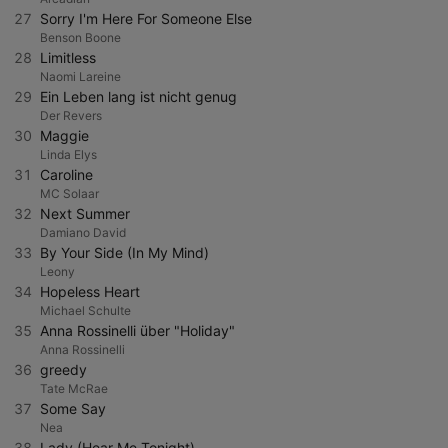
27
Sorry I'm Here For Someone Else
Benson Boone
28
Limitless
Naomi Lareine
29
Ein Leben lang ist nicht genug
Der Revers
30
Maggie
Linda Elys
31
Caroline
MC Solaar
32
Next Summer
Damiano David
33
By Your Side (In My Mind)
Leony
34
Hopeless Heart
Michael Schulte
35
Anna Rossinelli über "Holiday"
Anna Rossinelli
36
greedy
Tate McRae
37
Some Say
Nea
38
Lady (Hear Me Tonight)