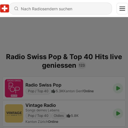
Radio Swiss Pop & Top 40 Hits live
geniessen
123
Radio Swiss Pop
Pop / Top 40
5.3K
Kanton Genf
Online
Vintage Radio
Songs deines Lebens
Pop / Top 40
Oldies
5.8K
Kanton Zürich
Online