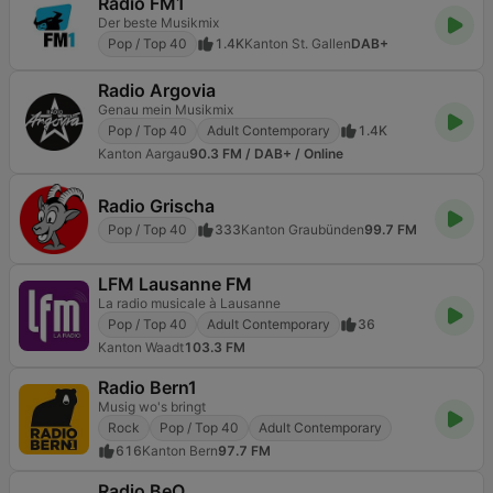
Radio FM1
Der beste Musikmix
Pop / Top 40
1.4K
Kanton St. Gallen
DAB+
Radio Argovia
Genau mein Musikmix
Pop / Top 40
Adult Contemporary
1.4K
Kanton Aargau
90.3 FM / DAB+ / Online
Radio Grischa
Pop / Top 40
333
Kanton Graubünden
99.7 FM
LFM Lausanne FM
La radio musicale à Lausanne
Pop / Top 40
Adult Contemporary
36
Kanton Waadt
103.3 FM
Radio Bern1
Musig wo's bringt
Rock
Pop / Top 40
Adult Contemporary
616
Kanton Bern
97.7 FM
Radio BeO