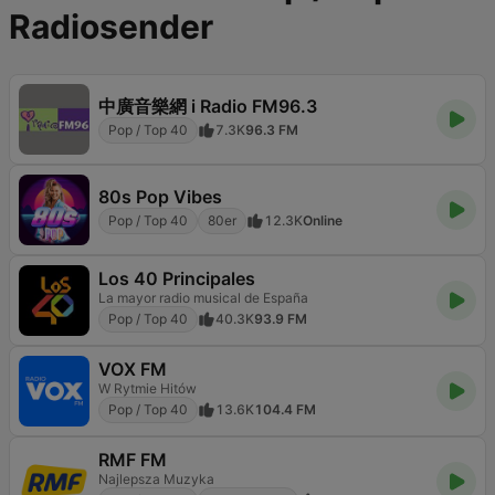
Radiosender
中廣音樂網 i Radio FM96.3
Pop / Top 40
7.3K
96.3 FM
80s Pop Vibes
Pop / Top 40
80er
12.3K
Online
Los 40 Principales
La mayor radio musical de España
Pop / Top 40
40.3K
93.9 FM
VOX FM
W Rytmie Hitów
Pop / Top 40
13.6K
104.4 FM
RMF FM
Najlepsza Muzyka