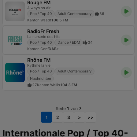
Rouge FM
Always on Air
Pop / Top 40
Adult Contemporary
36
Kanton Waadt
106.5 FM
RadioFr Fresh
La nurserie des hits
Pop / Top 40
Dance / EDM
34
Kanton Genf
DAB+
Rhône FM
Rythme la vie
Pop / Top 40
Adult Contemporary
Nachrichten
27
Kanton Wallis
104.3 FM
Seite
1
von
7
1
2
3
>
>>
Internationale Pop / Top 40-