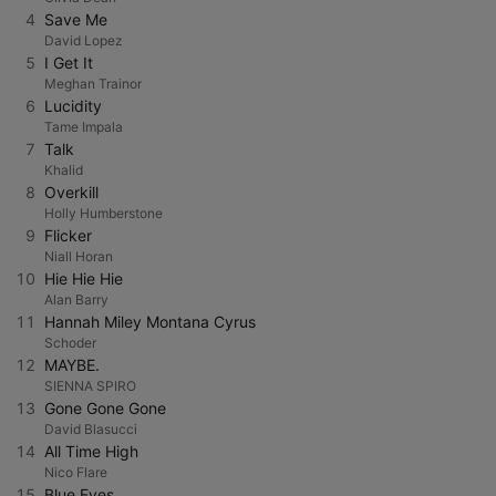
4
Save Me
David Lopez
5
I Get It
Meghan Trainor
6
Lucidity
Tame Impala
7
Talk
Khalid
8
Overkill
Holly Humberstone
9
Flicker
Niall Horan
10
Hie Hie Hie
Alan Barry
11
Hannah Miley Montana Cyrus
Schoder
12
MAYBE.
SIENNA SPIRO
13
Gone Gone Gone
David Blasucci
14
All Time High
Nico Flare
15
Blue Eyes