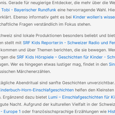
nis. Gerade für neugierige Entdecker, die mehr über die We
 Tobi - Bayerischer Rundfunk
eine hervorragende Wahl. Hie
rklärt. Ebenso informativ geht es bei
Kinder wollen's wiss
haftliche Fragen verständlich im Fokus stehen.
chweiz sind lokale Produktionen besonders beliebt und biet
n stellt mit
SRF Kids Reporter:in - Schweizer Radio und Fe
 kommen und über Themen berichten, die sie bewegen. Wen
orgen die
SRF Kids Hörspiele – Geschichten für Kinder - Sc
gen. Wer es hingegen etwas lustiger mag, findet in den
Si
ssischen Märchenerzählen.
tägliche Abendritual sind sanfte Geschichten unverzichtbar
Kinderbuch-Horn-Einschlafgeschichten
helfen den Kleinsten
 Ergänzend dazu bietet
Lumi – Einschlafgeschichten für K
 gute Nacht. Aufgrund der kulturellen Vielfalt in der Schwe
 - Europe 1
oder französischsprachige Erzählungen wie
His