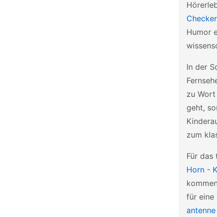
Hörerleb
Checker
Humor e
wissensc
In der S
Fernsehe
zu Wort
geht, s
Kinderau
zum kla
Für das 
Horn - 
kommen.
für eine
antenne