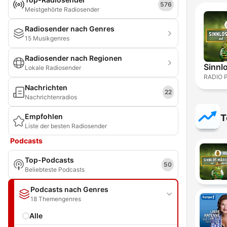
576
Meistgehörte Radiosender
Radiosender nach Genres
15 Musikgenres
Radiosender nach Regionen
Sinnl
Lokale Radiosender
RADIO 
Nachrichten
22
Nachrichtenradios
Empfohlen
T
Liste der besten Radiosender
Podcasts
Top-Podcasts
50
Beliebteste Podcasts
Podcasts nach Genres
18 Themengenres
Alle