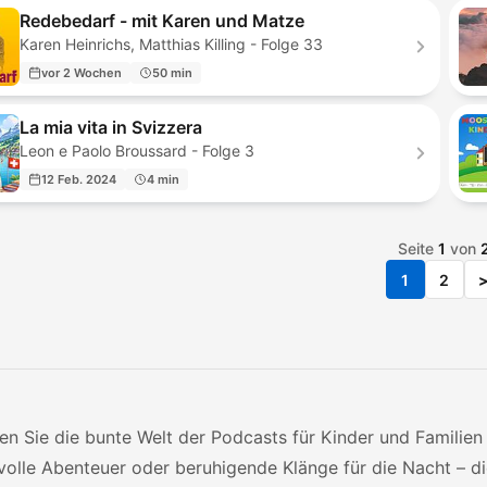
Redebedarf - mit Karen und Matze
Karen Heinrichs, Matthias Killing - Folge 33
vor 2 Wochen
50 min
La mia vita in Svizzera
Leon e Paolo Broussard - Folge 3
12 Feb. 2024
4 min
Seite
1
von
1
2
en Sie die bunte Welt der Podcasts für Kinder und Familie
volle Abenteuer oder beruhigende Klänge für die Nacht – d