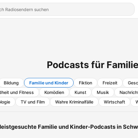
Podcasts für Famili
Bildung
Familie und Kinder
Fiktion
Freizeit
Gesc
heit und Fitness
Komödien
Kunst
Musik
Nachrich
logie
TV und Film
Wahre Kriminalfälle
Wirtschaft
W
eistgesuchte Familie und Kinder-Podcasts in Schw