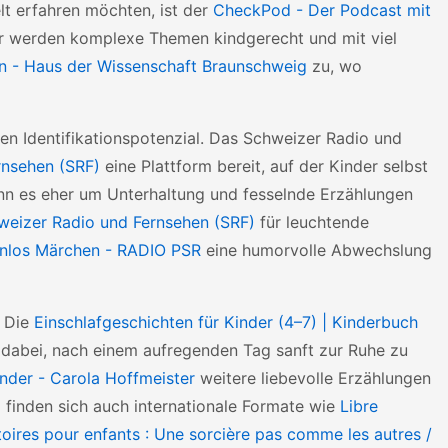
lt erfahren möchten, ist der
CheckPod - Der Podcast mit
r werden komplexe Themen kindgerecht und mit viel
en - Haus der Wissenschaft Braunschweig
zu, wo
en Identifikationspotenzial. Das Schweizer Radio und
rnsehen (SRF)
eine Plattform bereit, auf der Kinder selbst
n es eher um Unterhaltung und fesselnde Erzählungen
hweizer Radio und Fernsehen (SRF)
für leuchtende
nnlos Märchen - RADIO PSR
eine humorvolle Abwechslung
. Die
Einschlafgeschichten für Kinder (4–7) | Kinderbuch
 dabei, nach einem aufregenden Tag sanft zur Ruhe zu
inder - Carola Hoffmeister
weitere liebevolle Erzählungen
iz finden sich auch internationale Formate wie
Libre
toires pour enfants : Une sorcière pas comme les autres /