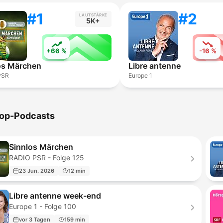
#1
#2
LAUTSTÄRKE
5K+
+66 %
-16 %
os Märchen
Libre antenne
PSR
Europe 1
op-Podcasts
Sinnlos Märchen
RADIO PSR - Folge 125
23 Jun. 2026
12 min
Libre antenne week-end
Europe 1 - Folge 100
vor 3 Tagen
159 min