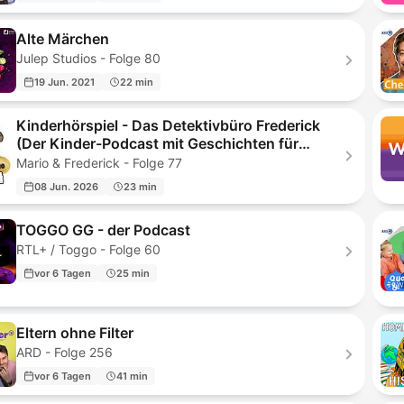
Alte Märchen
Julep Studios - Folge 80
19 Jun. 2021
22 min
Kinderhörspiel - Das Detektivbüro Frederick
(Der Kinder-Podcast mit Geschichten für
Kinder)
Mario & Frederick - Folge 77
08 Jun. 2026
23 min
TOGGO GG - der Podcast
RTL+ / Toggo - Folge 60
vor 6 Tagen
25 min
Eltern ohne Filter
ARD - Folge 256
vor 6 Tagen
41 min