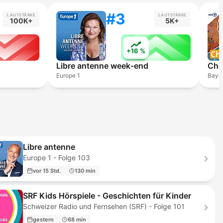
#3
LAUTSTÄRKE
LAUTSTÄRKE
100K+
5K+
+16 %
Libre antenne week-end
Europe 1
Bayer
Libre antenne
Europe 1 - Folge 103
vor 15 Std.
130 min
SRF Kids Hörspiele - Geschichten für Kinder
Schweizer Radio und Fernsehen (SRF) - Folge 101
gestern
68 min