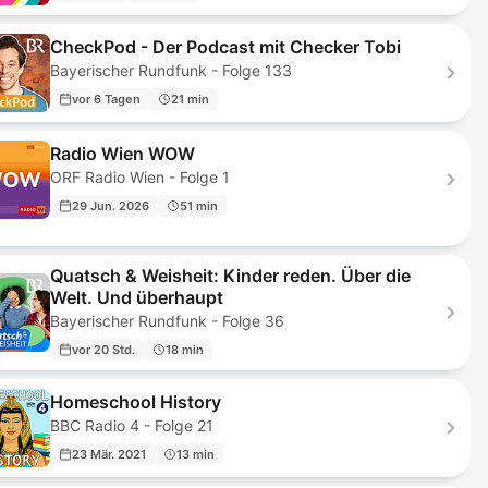
CheckPod - Der Podcast mit Checker Tobi
Bayerischer Rundfunk - Folge 133
vor 6 Tagen
21 min
Radio Wien WOW
ORF Radio Wien - Folge 1
29 Jun. 2026
51 min
Quatsch & Weisheit: Kinder reden. Über die
Welt. Und überhaupt
Bayerischer Rundfunk - Folge 36
vor 20 Std.
18 min
Homeschool History
BBC Radio 4 - Folge 21
23 Mär. 2021
13 min