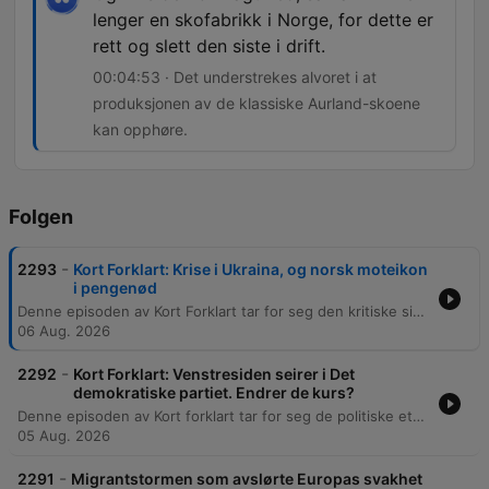
lenger en skofabrikk i Norge, for dette er
rett og slett den siste i drift.
00:04:53 · Det understrekes alvoret i at
produksjonen av de klassiske Aurland-skoene
kan opphøre.
Folgen
-
2293
Kort Forklart: Krise i Ukraina, og norsk moteikon
i pengenød
Denne episoden av Kort Forklart tar for seg den kritiske situasjonen i Ukraina, der mangelen på forsvarsmissiler, spesielt Patriot-systemer, truer med å skape en katastrofe. Det diskuteres også funnet av en drone med eksplosiver på en flyplass i Tyskland og muligheten for russiske hybridangrep i Europa. Videre belyses krisemøtet til FIFA-president Gianni Infantino etter kritikk mot håndteringen av VM-salg, samt den usikre fremtiden til den norske skofabrikken i Aurland. Selskapet som lager de tradisjonsrike Aurland-skoene står i fare for nedleggelse på grunn av økonomiske utfordringer og økt konkurranse fra billigere alternativer.
06 Aug. 2026
-
2292
Kort Forklart: Venstresiden seirer i Det
demokratiske partiet. Endrer de kurs?
Denne episoden av Kort forklart tar for seg de politiske ettervirkningene av Abdul El-Sayeds seier i demokratenes nominasjonsvalg i Michigan. Diskusjonen belyser spenningen mellom den progressive venstresiden og partiets moderate fløy, spesielt knyttet til politikk rundt Israel og migrasjon. Videre drøftes betydningen av dette valget for det demokratiske partiets strategi frem mot presidentvalget og muligheten for å kontrollere Senatet. I tillegg dekker episoden en nylig hendelse der en del av en SpaceX Falcon 9-rakett ved et uhell krasjet i månen. Dette skapte et nytt krater på mellom 20 og 30 meter, noe som reiser spørsmål om romsøppel og kontrollert nedstigning av rakettdeler.
05 Aug. 2026
-
2291
Migrantstormen som avslørte Europas svakhet