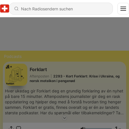
Podcasts
Forklart
Aftenposten
|
2293 - Kort Forklart: Krise i Ukraina, og
norsk moteikon i pengenød
Hver ukedag gir Forklart deg en grundig forklaring av én nyhet
på bare 15 minutter. Aftenpostens journalister gir deg en rask
oppdatering og hjelper deg med å forstå hvordan ting henger
sammen. Forklart er gratis, finnes overalt og er én av landets
største podkaster. Har du spørsmål eller tilbakemeldinger? Ta
kontakt på forklart@aftenposten.no
1