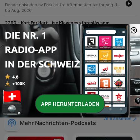
Denne episoden av Forklart fra Aftenposten tar for seg den dramatiske situasjonen ved den spanske eksklaven Ceuta, der tusenvis av migranter forsøkte å krysse grensen fra Marokko. Hendelsen har ført til dødsfall og skapt stor politisk uro både i Spania og i EU, med anklager om alt fra feilinformasjon på sosiale medier til politisk press fra marokkanske myndigheter. Podkasten utforsker de underliggende årsakene til migrasjonspresset, rollen digitale plattformer spiller i å spre virale videoer som kan brukes i politisk propaganda, og utfordringene knyttet til samarbeid mellom EU og land utenfor Europa for å håndtere fremtidige migrasjonsbølger.
05 Aug. 2026
-
2290
Kort Forklart: Lise Klaveness foreslås som
Infantino-arvtaker
Denne episoden av Aftenpostens podcast tar for seg det økende presset mot FIFA-president Gianni Infantino etter hans kontroversielle planer om å involvere private investorer i fotball-VM. Episoden drøfter muligheten for et presidentbytte, der den norske fotballpresidenten Lise Klavenes trekkes frem som en potensiell arvtager og motpol til Infantinos ledelsesstil. Videre belyses de geopolitiske aspektene ved FIFAs stemmesystem og utfordringene med å avsette sitt nåværende lederskap. I tillegg dekker episoden ukrainske droneangrep mot det russiske netthandelselskapet Wildberries, som anses som et legitimt mål på grunn av salg av militært utstyr. Episoden avsluttes med sportsnyheter om Ørjan Hårsjold Nylands overgang til RB Leipzig.
04 Aug. 2026
-
2289
Med pisker og stokker går folk fra dør til dør og
leter etter innvandrere
Denne episoden av Forklart utforsker de voldelige demonstrasjonene i Sør-Afrika, der tusenvis har marsjert mot ulovlig innvandring under slagordet 'Abahambe'. Gjennom samtaler med utenriksjournalist Tora Carlsen-Håland og forsker Einar Bråten belyses de komplekse årsakene bak uroen, inkludert økonomisk krise, ekstrem arbeidsledighet, korrupsjon og dype sosiale ulikheter som stammer fra apartheid-tiden. Episoden drøfter om innvandring er den primære årsaken til landets problemer, eller om det er et symptom på en større politisk krise i ANC-regjeringen og historiske spenninger mellom etniske grupper som Zulu og Xhosa.
03 Aug. 2026
Mehr Folgen anzeigen
APP HERUNTERLADEN
Alle ansehen
Mehr Nachrichten-Podcasts