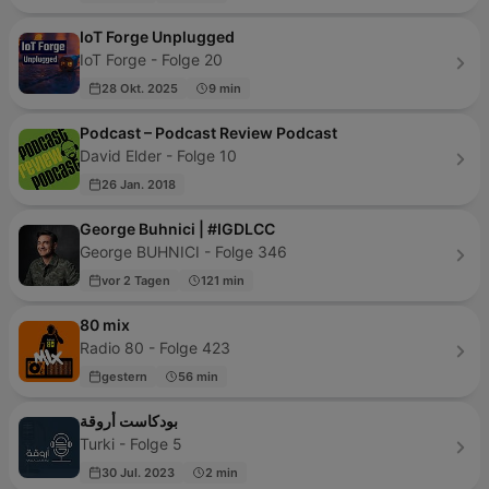
IoT Forge Unplugged
IoT Forge - Folge 20
28 Okt. 2025
9 min
Podcast – Podcast Review Podcast
David Elder - Folge 10
26 Jan. 2018
George Buhnici | #IGDLCC
George BUHNICI - Folge 346
vor 2 Tagen
121 min
80 mix
Radio 80 - Folge 423
gestern
56 min
بودكاست أروقة
Turki - Folge 5
30 Jul. 2023
2 min