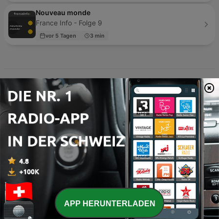
Nouveau monde
France Info - Folge 9
vor 5 Tagen
3 min
Technologie entwickelt sich rasant, und gerade in der
Schweiz, einem globalen Zentrum für Innovation und
digitale Forschung, ist es entscheidend, stets am Puls
der Zeit zu bleiben. Wer die neuesten Trends in den
Bereichen Digitalisierung, künstliche Intelligenz,
Hardware und Software verstehen möchte, findet in
unserer kuratierten Auswahl erstklassige Audioformate,
die komplexe Themen verständlich und unterhaltsam
APP HERUNTERLADEN
aufbereiten. Besonders populär in der lokalen Szene ist