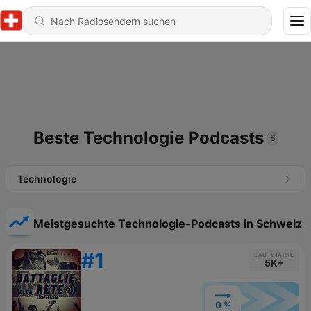
Beste Technologie Podcasts
8
Technologie
Meistgesuchte Technologie-Podcasts in Schweiz
#1
LAUTSTÄRKE
5K+
0 %