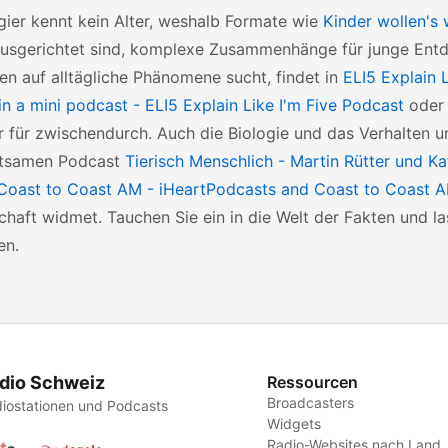
gier kennt kein Alter, weshalb Formate wie
Kinder wollen's
ausgerichtet sind, komplexe Zusammenhänge für junge Entd
n auf alltägliche Phänomene sucht, findet in
ELI5 Explain 
in a mini podcast - ELI5 Explain Like I'm Five Podcast
ode
r für zwischendurch. Auch die Biologie und das Verhalten
ltsamen Podcast
Tierisch Menschlich - Martin Rütter und Ka
 Coast to Coast AM - iHeartPodcasts and Coast to Coast 
haft widmet. Tauchen Sie ein in die Welt der Fakten und la
en.
dio Schweiz
Ressourcen
Broadcasters
iostationen und Podcasts
Widgets
Radio-Websites nach Land