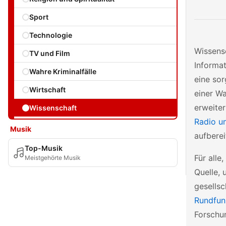
Sport
Technologie
Wissensc
TV und Film
Informat
Wahre Kriminalfälle
eine so
Wirtschaft
einer Wa
erweiter
Wissenschaft
Radio u
Musik
aufberei
Top-Musik
Für alle
Meistgehörte Musik
Quelle, 
gesellsc
Rundfun
Forschu