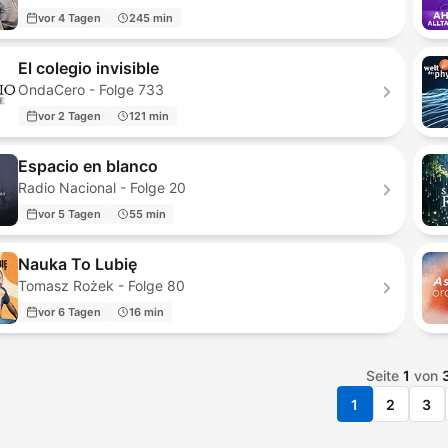
vor 4 Tagen
245 min
El colegio invisible
OndaCero - Folge 733
vor 2 Tagen
121 min
Espacio en blanco
Radio Nacional - Folge 20
vor 5 Tagen
55 min
Nauka To Lubię
Tomasz Rożek - Folge 80
vor 6 Tagen
16 min
Seite
1
von
1
2
3