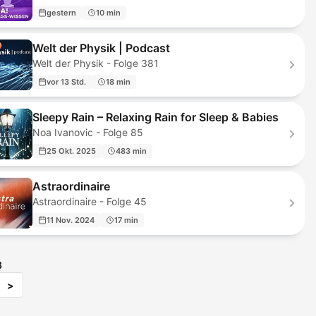
gestern
10 min
Welt der Physik | Podcast
Welt der Physik - Folge 381
vor 13 Std.
18 min
Sleepy Rain – Relaxing Rain for Sleep & Babies
Noa Ivanovic - Folge 85
25 Okt. 2025
483 min
Astraordinaire
Astraordinaire - Folge 45
11 Nov. 2024
17 min
3
>