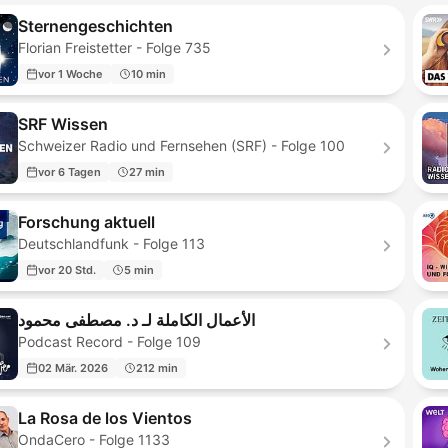
Sternengeschichten
Florian Freistetter - Folge 735
vor 1 Woche
10 min
SRF Wissen
Schweizer Radio und Fernsehen (SRF) - Folge 100
vor 6 Tagen
27 min
Forschung aktuell
Deutschlandfunk - Folge 113
vor 20 Std.
5 min
الأعمال الكاملة لـ د. مصطفى محمود
Podcast Record - Folge 109
02 Mär. 2026
212 min
La Rosa de los Vientos
OndaCero - Folge 1133