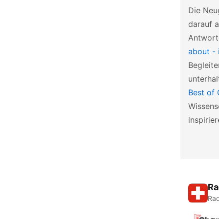
Die Neu
darauf 
Antworte
about - 
Begleite
unterha
Best of
Wissensc
inspirier
Ra
Rad