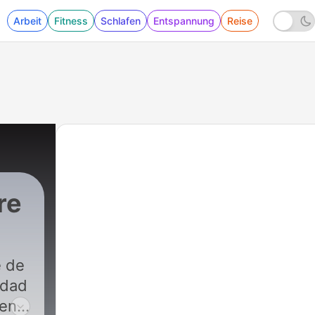
Arbeit
Fitness
Schlafen
Entspannung
Reise
re
e de
idad
 en