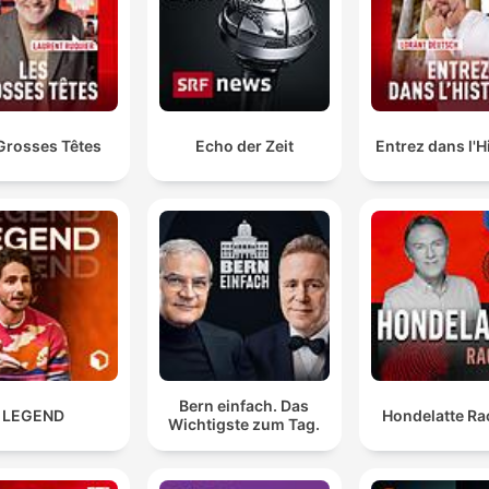
Justicia para niños inmigrantes en EE. UU.
00:47:13
La evolución del huachicol en México
00:48:31
Nuevas restricciones de Trump al turismo de
00:53:24
parto
Grosses Têtes
Echo der Zeit
Entrez dans l'H
Detención del exgobernador de Guerrero
00:55:53
licke auf ein Kapitel, um direkt zu diesem Moment zu springen
lights
se llama A Toxic Love Story una historia de amor tóx
que está en Netflix y básicamente es un documental
hecho reales obviamente las personas que salen ahí 
las verdaderas
Bern einfach. Das
LEGEND
Hondelatte Ra
00:02:58 · El locutor presenta un documental sobre una relaci
Wichtigste zum Tag.
conflictiva basada en hechos reales.