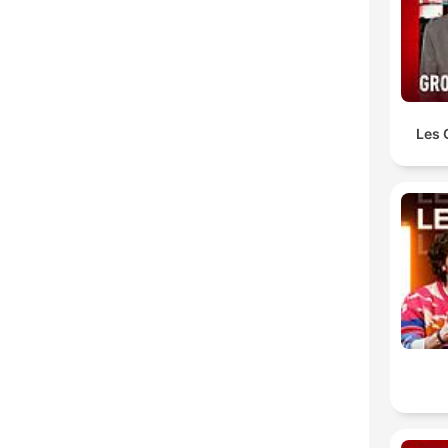
Les 
K
High