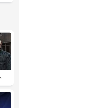
 la
lica
a