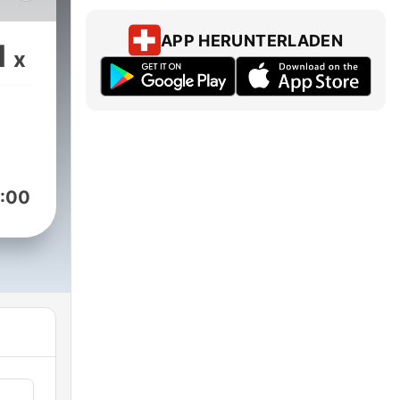
 Con
s,
APP HERUNTERLADEN
1
x
aje
to
chas
o ha
:00
aid,
an