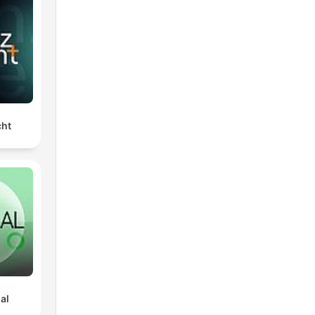
?
cht
ial
a
rte
más
al