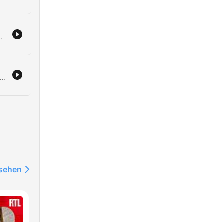
 de enfermedades y noticias migratorias. La emisión también explora el mundo del entretenimiento con polémicas de celebridades y debates deportivos sobre el Mundial 2030. Finalmente, se ofrece una sección de consejos psicológicos para gestionar rumores y una entrevista con la abogada Leticia Valencia sobre procesos legales de inmigración y ciudadanía.
o
Don Cheto inicia el programa con una serie de anuncios y la promoción de un sorteo de un Nissan Sentra 2026. A lo largo del episodio, los locutores comparten anécdotas personales, recuerdos de videos virales clásicos de internet y relatos cómicos sobre personajes como Marquitos. El programa también aborda eventos locales en Pico Rivera y Plaza México, concluyendo con una divertida discusión sobre la duración ideal de las visitas familiares y sus efectos en el anfitrión.
nsehen
mal