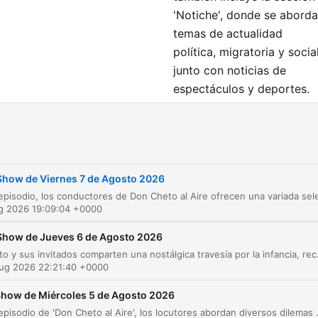
'Notiche', donde se abord
temas de actualidad
política, migratoria y social
junto con noticias de
espectáculos y deportes.
Finalmente, el episodio
cierra con una sesión de
preguntas y respuestas
sobre sexualidad con la
Show de Viernes 7 de Agosto 2026
sexóloga Edelmira Cárden
y un espacio dedicado a
ug 2026 19:09:04 +0000
compartir historias de
audiencia sobre decisione
Show de Jueves 6 de Agosto 2026
personales y salud mental.
Don Cheto y sus invitados comparten una nostálgica travesía por la infancia, recordando anécdotas sobre la vida en el campo, jue
Aug 2026 22:21:40 +0000
how de Miércoles 5 de Agosto 2026
el
En este episodio de 'Don Cheto al Aire', los locutores abordan diversos dilemas personales en la sección 'Las Desorientadas', tratando temas de infidelidad familiar, deudas y consejos para encuentros inesperados. E