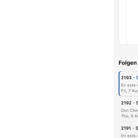
Folgen
-
2193
Fri, 7 A
-
2192
Thu, 6 
-
2191
S
Kapit