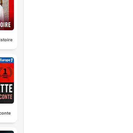
istoire
ica
son
conte
ón