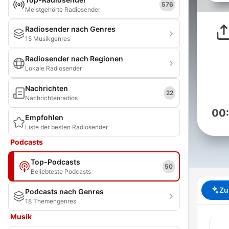
576
Meistgehörte Radiosender
Radiosender nach Genres
15 Musikgenres
Radiosender nach Regionen
Lokale Radiosender
Nachrichten
22
Nachrichtenradios
00
Empfohlen
Liste der besten Radiosender
Podcasts
Top-Podcasts
50
Beliebteste Podcasts
Zu
Podcasts nach Genres
18 Themengenres
Musik