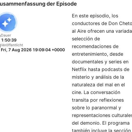
divertidas con su estilo ún
usammenfassung der Episode
una forma muy diferente d
En este episodio, los
ver la vida.Don Cheto es
conductores de Don Chet
realmente un fenómeno de
al Aire ofrecen una variada
radio, una estrella de
Dauer
selección de
1:50:39
televisión, un “influencer” 
Veröffentlicht
recomendaciones de
Fri, 7 Aug 2026 19:09:04 +0000
redes sociales y un gran
entretenimiento, desde
artista discográfico que in
documentales y series en
hace películas! Es el tío
Netflix hasta podcasts de
misterio y análisis de la
adorado que todos los
naturaleza del mal en el
hispanos tienen en su famil
cine. La conversación
el que tiene consejos para
transita por reflexiones
todos y una opinión sobre
sobre lo paranormal y
todo.
representaciones culturale
del demonio. El programa
también incluye la sección