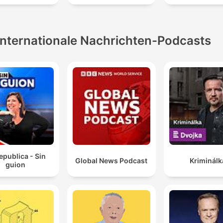
01:23:09 · La sexóloga explica que el clímax no debe ser una
presión, sino parte de la experiencia sexual.
Internationale Nachrichten-Podcasts
No, señor, sanar mentalmente, el proceso de sanar de
salud mental es un proceso violento y solitario.
01:39:41 · El locutor reflexiona sobre la dificultad real que imp
el proceso de recuperación de la salud mental.
epublica - Sin
Global News Podcast
Kriminálk
guion