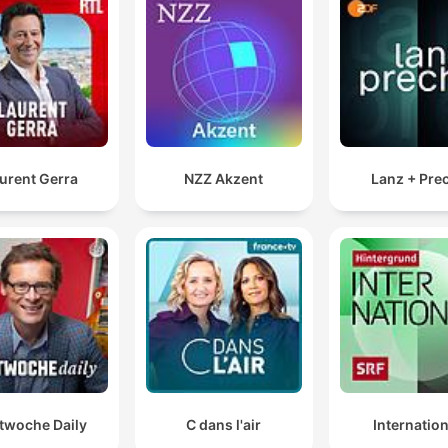
quiero recomendar un podcast. ¿Cómo se llama, hijo
Desde el mero puré pero michoacán. Expediente a
mezcua.
00:19:54 · Un oyente llamado Juan Carlos recomienda un
podcast de temas paranormales desde Michoacán.
urent Gerra
NZZ Akzent
Lanz + Pre
El robo de combustible en México pasó de las
perforaciones clandestinas de ductos de Pemex y el
trasiego de gasolina en Pipas a una estructura industr
de mini refinerías invisibles
00:49:47 · El locutor explica cómo el delito del huachicol se h
sofisticado hacia procesos de refinación clandestina con
infraestructura compleja.
El orgasmo es la cereza del pastel. El orgasmo es pa
del proceso o como el final, pero no representan lo 
twoche Daily
C dans l'air
Internation
importante de la historia.