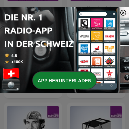
Les Chemins de la
Affaires étrangères
philosophie
APP HERUNTERLADEN
Les Nuits de France
La Méthode scientifique
Culture