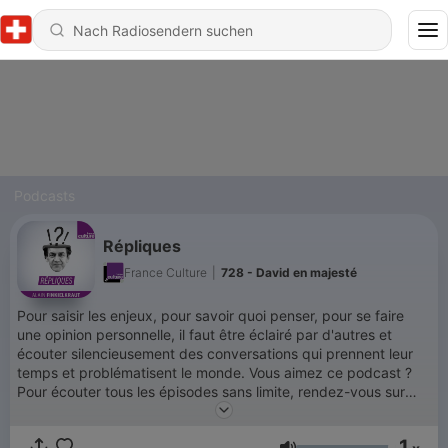
Podcasts
Répliques
France Culture
|
728 - David en majesté
Pour saisir les enjeux, pour savoir quoi penser, pour se faire
une opinion personnelle, il faut être éclairé par d'autres et
écouter silencieusement des conversations qui prennent leur
temps et problématisent le monde. Vous aimez ce podcast ?
Pour écouter tous les épisodes sans limite, rendez-vous sur
Radio France
1