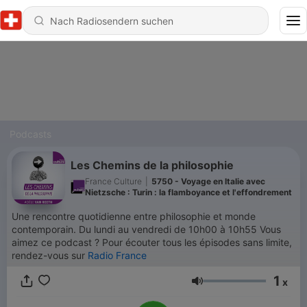
Podcasts
Les Chemins de la philosophie
France Culture
|
5750 - Voyage en Italie avec
Nietzsche : Turin : la flamboyance et l'effondrement
Une rencontre quotidienne entre philosophie et monde
contemporain. Du lundi au vendredi de 10h00 à 10h55 Vous
aimez ce podcast ? Pour écouter tous les épisodes sans limite,
rendez-vous sur
Radio France
1
x
Lautstärke