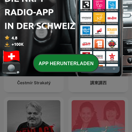
Perú Misterio
TED Talks Daily
APP HERUNTERLADEN
Čestmír Strakatý
講東講西