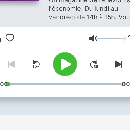
Un magazine de réflexion 
l'économie. Du lundi au
vendredi de 14h à 15h. Vous
aimez ce podcast ? Pour
écouter tous les épisodes
Lautstärke
sans limite, rendez-vous s
Radio France
:00
00