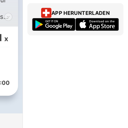
sur
APP HERUNTERLADEN
1
x
ur
:00