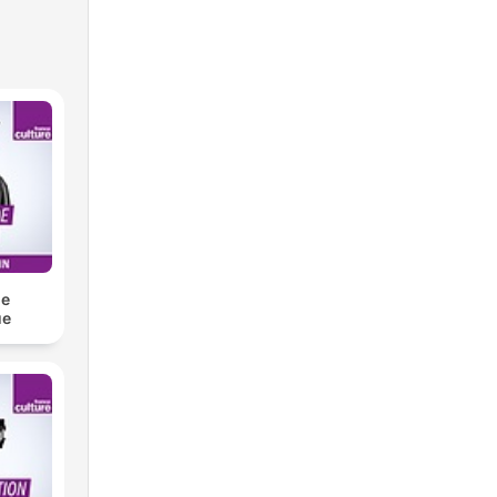
de
ue