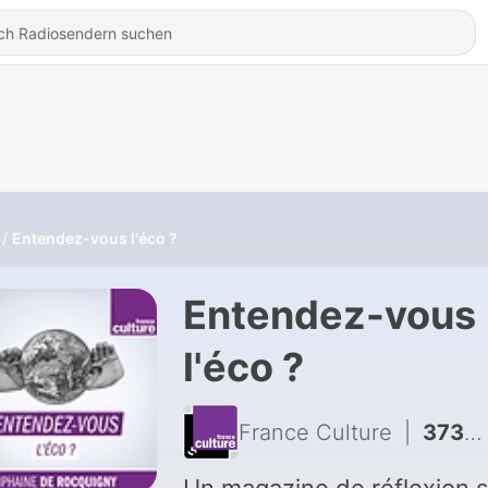
Entendez-vous l'éco ?
Entendez-vous
l'éco ?
France Culture
|
3733 - [BEST OF] Nancy Fraser et le travail du “care”