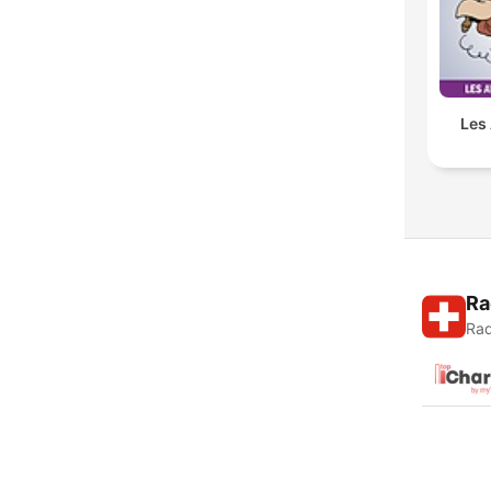
Les
Ra
Rad