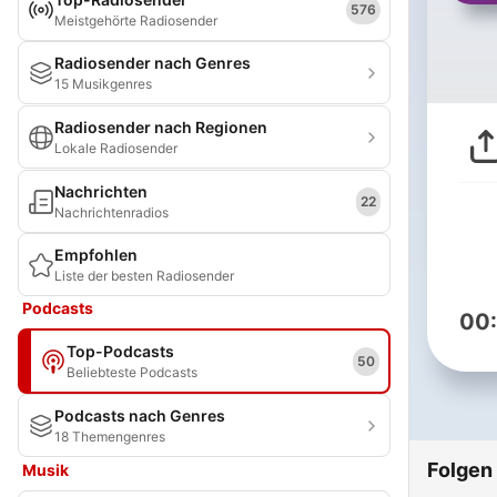
576
Meistgehörte Radiosender
Radiosender nach Genres
15 Musikgenres
Radiosender nach Regionen
Lokale Radiosender
Nachrichten
22
Nachrichtenradios
Empfohlen
Liste der besten Radiosender
Podcasts
00
Top-Podcasts
50
Beliebteste Podcasts
Podcasts nach Genres
18 Themengenres
Folgen
Musik