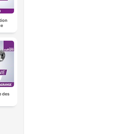
tion
ue
e des