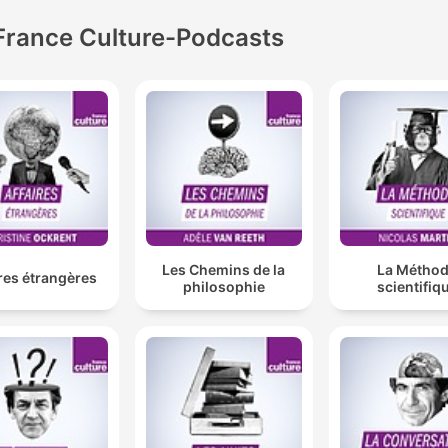
France Culture-Podcasts
Les Chemins de la
La Métho
res étrangères
philosophie
scientifiq