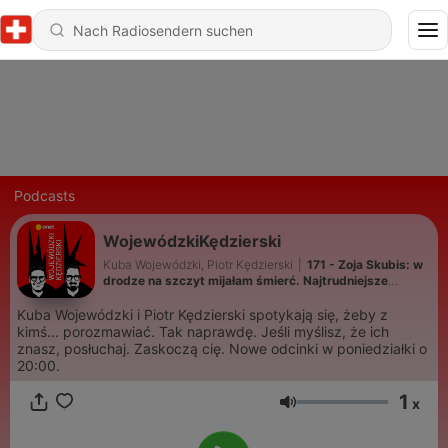
Podcasts
WojewódzkiKędzierski
Kuba Wojewódzki, Piotr Kędzierski
|
171 - Zoja Skubis: w
drodze na szczyt mijałam śmierć. Najtrudniejsze
przyszło później
Kuba Wojewódzki i Piotr Kędzierski spotykają się, żeby z
kimś... porozmawiać. Tak naprawdę. Jeśli myślisz, że ich
znasz, posłuchaj. Zaskoczą cię. Nowe odcinki w poniedziałki o
20:00.
1
x
Lautstärke