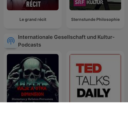
Le grand récit
Sternstunde Philosophie
Internationale Gesellschaft und Kultur-
Podcasts
Perú Misterio
TED Talks Daily