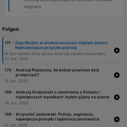
stagnacji.
Folgen
-
171
Zoja Skubis: w drodze na szczyt mijałam śmierć.
Najtrudniejsze przyszło później
W tym odcinku Zoya Skubis dzieli się swoimi ekstremalnymi doświadczeniami z wypraw na ośmiotysięczniki, w tym Mount Everest, oraz relacjami z podróży do Afganistanu i na Antarktydę. Rozmawiamy o technicznych i fizjologicznych wyzwaniach wysokogórskiej wspinaczki, mitach dotyczących ekologii na szczytach oraz o trudnych aspektach dokumentowania konfliktów i sytuacji politycznych, takich jak wojna w Ukrainie. Rozmowa wykracza poza granice sportu, dotykając tematów psychologicznych: od radzenia sobie ze stratą bliskich i depresją, po analizę tożsamości i presji w pokolencie Z. Zoya refleksuje nad rolą mediów społecznościowych, systemem edukacji oraz poszukiwaniem własnej ścieżki w świecie pełnym oczekiwań i cyfrowego przebodźcowania.
22 Jun. 2026
-
170
Andrzej Piaseczny. Ile kobiet powinien dziś
przeprosić?
15 Jun. 2026
-
169
Andrzej Grabowski o zwolnieniu z Polsatu i
największych wpadkach: byłem pijany na scenie
08 Jun. 2026
-
168
Krzysztof Jackowski. Policja, zaginięcia,
największe pomyłki i tajemnice jasnowidza
01 Jun. 2026