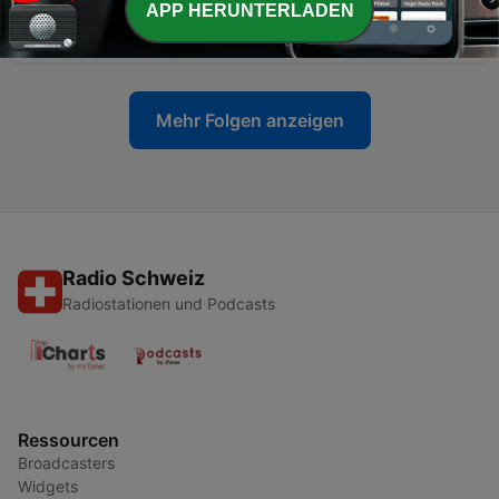
APP HERUNTERLADEN
-
874
L'Heure des Pros 2 (Émission du 07/07/2026)
07 Jul. 2026
Mehr Folgen anzeigen
Radio Schweiz
Radiostationen und Podcasts
Ressourcen
Broadcasters
Widgets