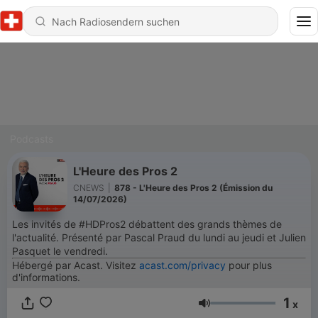
Podcasts
L'Heure des Pros 2
CNEWS
|
878 - L'Heure des Pros 2 (Émission du
14/07/2026)
Les invités de #HDPros2 débattent des grands thèmes de
l'actualité. Présenté par Pascal Praud du lundi au jeudi et Julien
Pasquet le vendredi.
Hébergé par Acast. Visitez
acast.com/privacy
pour plus
d'informations.
1
x
Lautstärke