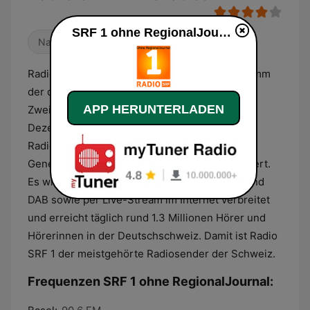
SRF 1 ohne RegionalJournal live
Nachrichten
Radio SRF 1 ist das meistgehörte Radioprogramm
der deutschsprachigen Schweiz, einer
APP HERUNTERLADEN
Zweigniederlassung der SRG SSR. Bis im
Dezember 2012 hieß der Sender DRS 1. Dieses
Radio beschreibt sich selbst als ein Radio, das
Generationen verbindet, unterhält und informiert.
Es wird in der gesamten Schweiz über UKW und
DAB sowie per Live-Stream im Internet verbreitet
und erreicht täglich rund 1.3 Millionen Hörer und
Hörerinnen in der Deutschschweiz. Damit ist Radio
SRF 1 der meistgehörte Radiosender der Schweiz.
Frequenzen SRF 1 ohne RegionalJournal: