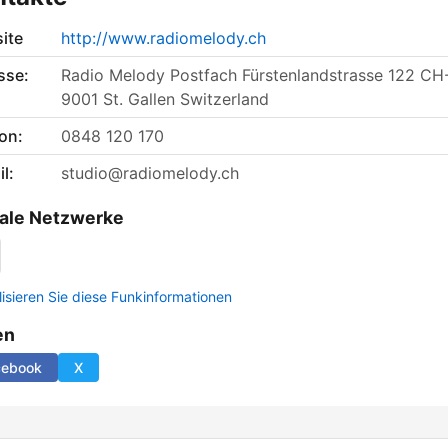
ite
http://www.radiomelody.ch
sse:
Radio Melody Postfach Fürstenlandstrasse 122 CH
9001 St. Gallen Switzerland
on:
0848 120 170
l:
studio@radiomelody.ch
ale Netzwerke
lisieren Sie diese Funkinformationen
en
cebook
X