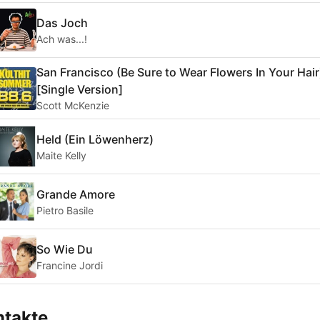
Das Joch
Ach was...!
San Francisco (Be Sure to Wear Flowers In Your Hair
[Single Version]
Scott McKenzie
Held (Ein Löwenherz)
Maite Kelly
Grande Amore
Pietro Basile
So Wie Du
Francine Jordi
ntakte