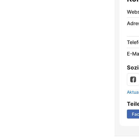
Webs
Adre
Telef
E-Mai
Sozi
Aktua
Teil
Fa