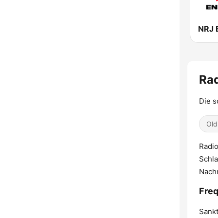
NRJ 
Rad
Die s
Old
Radio
Schla
Nachr
Freq
Sankt