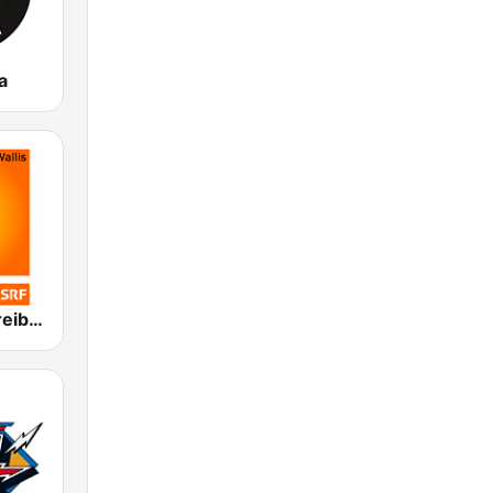
a
SRF 1 Bern Freibourg Wallis