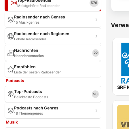
Top-Radiosender
576
Meistgehörte Radiosender
Radiosender nach Genres
15 Musikgenres
Verwa
Radiosender nach Regionen
Lokale Radiosender
Nachrichten
22
Nachrichtenradios
Empfohlen
Liste der besten Radiosender
Podcasts
SRF 
Top-Podcasts
50
Beliebteste Podcasts
Podcasts nach Genres
18 Themengenres
Musik