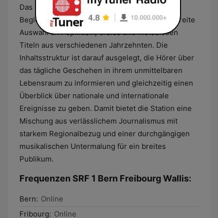
Das musikalische Profil des Senders ist als
Begleitprogramm gestaltet und umfasst eine breite
Auswahl an Popmusik, Oldies und melodiösen
Titeln aus verschiedenen Jahrzehnten. Die
Inhaltsstruktur ist darauf ausgelegt, die Hörer über
das tägliche Geschehen in ihrem unmittelbaren
Lebensraum zu informieren und gleichzeitig einen
Überblick über nationale und internationale
Ereignisse zu geben. Damit bietet die Station eine
Mischung aus verlässlichem Journalismus mit
starkem Regionalbezug und einer durchgängigen
musikalischen Untermalung für ein breites
Publikum.
Frequenzen SRF 1 Bern Freibourg Wallis:
Bern:
Online
Fribourg:
Online