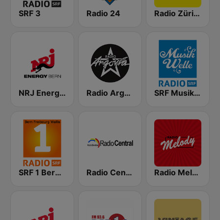
SRF 3
Radio 24
Radio Zürisee
NRJ Energy Bern
Radio Argovia
SRF Musikwelle
SRF 1 Bern Freibourg Wallis
Radio Central
Radio Melody Schweiz