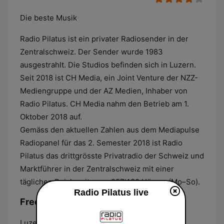
Die beste Musik
Radio Pilatus ist ein privater Radiosender in der
Zentralschweiz. Der Sender wurde 1983
ausgestrahlt. Die Studios befinden sich in Luzern.
Seit 2018 ist CH Media, ein Joint Venture der NZZ-
Mediengruppe und der AZ Medien, Inhaber von
Radio Pilatus. CH Media nahm den Betrieb am 1.
Oktober 2018 auf.
Gemäss den aktuellen Zahlen aus dem Mediapulse
Radiopanel für das 2. Semester 2018 ist Radio
Pilatus das drittgrösste Privatradio der Schweiz und
Marktführer in der Zentralschweiz mit einer
täglichen Reichweite von 257'420 Hörern (Mo–So).
Radio Pilatus live
Frequenzen Radio Pilatus:
Luzern:
95.8 FM