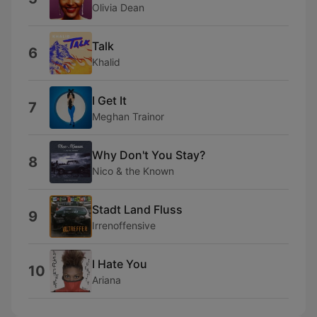
Olivia Dean
Talk
6
Khalid
I Get It
7
Meghan Trainor
Why Don't You Stay?
8
Nico & the Known
Stadt Land Fluss
9
Irrenoffensive
I Hate You
10
Ariana