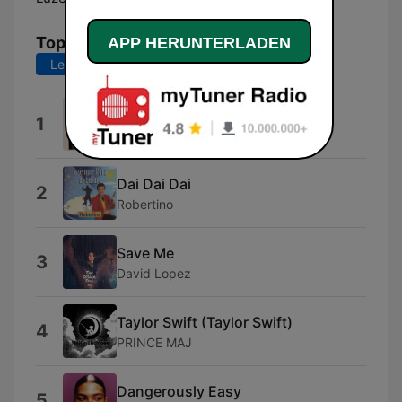
Top-Songs
APP HERUNTERLADEN
Letzte 7 Tage
Letzte 30 Tage
Overkill
1
Holly Humberstone
Dai Dai Dai
2
Robertino
Save Me
3
David Lopez
Taylor Swift (Taylor Swift)
4
PRINCE MAJ
Dangerously Easy
5