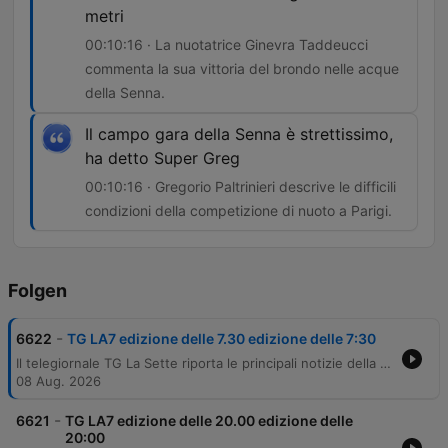
metri
00:10:16 · La nuotatrice Ginevra Taddeucci
commenta la sua vittoria del brondo nelle acque
della Senna.
Il campo gara della Senna è strettissimo,
ha detto Super Greg
00:10:16 · Gregorio Paltrinieri descrive le difficili
condizioni della competizione di nuoto a Parigi.
Folgen
-
6622
TG LA7 edizione delle 7.30 edizione delle 7:30
Il telegiornale TG La Sette riporta le principali notizie della giornata, aprendo con la tensione diplomatica tra Italia e Spagna riguardante la sospensione temporanea dei controlli alla frontiera di Schengen. Il servizio analizza le posizioni contrastanti del governo italiano e quello spagnolo in merito alla sicurezza e alla mobilità dei cittadini. L'edizione copre inoltre gli sviluppi internazionali, con i nuovi attacchi missilistici in Ucraina e il nuovo patto di mutua difesa tra Turchia, Arabia Saudita e Pakistan. In ambito nazionale, vengono trattati l'anniversario della tragedia mineraria di Marcinelle, le cronache di cronaca nera da Cervia, i dati economici sulle difficoltà delle famiglie italiane nel sostenere le vacanze estive e i successi della spedizione azzurra agli Europei di nuoto a Parigi.
08 Aug. 2026
-
6621
TG LA7 edizione delle 20.00 edizione delle
20:00