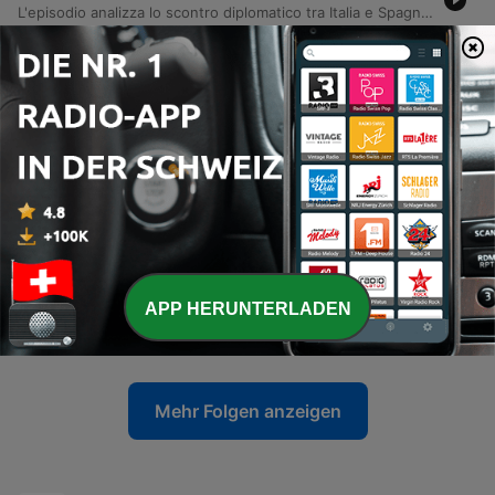
L'episodio analizza lo scontro diplomatico tra Italia e Spagna sulla sospensione del trattato di Schengen e i nuovi equilibri in Medio Oriente, con particolare attenzione al patto di difesa tra Turchia, Arabia Saudita e Pakistan. Viene inoltre esaminata l'instabilità nello stretto di Hormuz e le incertezze sulle forniture statunitensi per il conflitto in Ucraina. La cronaca internazionale riporta la tragica strage scolastica in Thailandia e gli arresti di giovani radicalizzati in Italia. Infine, vengono trattati temi di attualità nazionale, tra cui le polemiche politiche su Galeazzo Bignami, i nuovi dettagli sul rogo del Club Questa e l'attività dell'Etna che ha causato il blocco dei voli a Catania.
07 Aug. 2026
-
6620
TG LA7 edizione delle 13.30 edizione delle
13:30
L'episodio riporta le principali notizie del TG La Sette, con un focus sullo scontro politico tra Giuseppe Conte e Giorgia Meloni riguardo alla Commissione d'inchiesta sul Covid. Vengono trattati temi di cronaca internazionale, tra cui la crisi diplomatica Italia-Spagna, le tensioni in Medio Oriente legate alla situazione in Iran e Gaza, e la tragedia della sparatoria in una scuola in Thailandia. Il programma approfondisce inoltre l'arresto di un sedicenne italiano per terrorismo, le vicende legali relative al rogo del locale Costellation e la situazione dello stabile Spinelli a Roma. Infine, vengono celebrati i successi degli atleti azzurri agli Europei di nuoto a Parigi e ai Mondiali Under 20 di atletica.
07 Aug. 2026
-
6619
TG LA7 edizione delle 7.30 edizione delle 7:30
Il telegiornale TG La Sette riporta le principali notizie della giornata, partendo dall'audizione di Giuseppe Conte in Commissione Covid, con le relative reazioni politiche e i dettagli sulle indagini relative alle mascherine. In ambito internazionale, si analizzano le tensioni in Medio Oriente tra Yemen e Arabia Saudita, la situazione dello Stretto di Hormuz e le recenti vicende giudiziaramente rilevanti negli Stati Uniti riguardanti Anthony Fauci. La cronaca riporta inoltre l'emergenza migratoria a Ceuta, un tragico episodio di violenza in un carcere di Prato e il lutto per la scomparsa del cantautore Francesco Guccini. Infine, lo sport celebra il successo di Chiara Pellacani agli Europei di nuoto di Parigi, dove ha conquistato il suo quinto oro.
07 Aug. 2026
-
6618
TG LA7 edizione delle 20.00 edizione delle
20:00
APP HERUNTERLADEN
L'episodio presenta un approfondimento delle principali notizie del TG La Sette, partendo dall'audizione di Giuseppe Conte in Commissione Covid e dalle vicende giudiziarie riguardanti Anthony Fauci negli Stati Uniti. Il programma esplora inoltre le tensioni geopolitiche tra Iran e Oman, il conflitto in Ucraina e l'emergenza climatica in Europa. In un momento di commozione, viene reso tributo alla scomparsa del cantautore Francesco Guccini, ripercorrendone l'eredità musicale e civile. Infine, l'attenzione si sposta su temi di cronaca internazionale, come l'inchiesta sul rogo di Crans-Montana, e sui successi sportivi di Chiara Pellacani agli Europei.
06 Aug. 2026
Mehr Folgen anzeigen