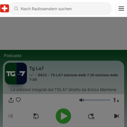
Podcasts
Tg La7
la7
|
6622 - TG LA7 edizione delle 7.30 edizione delle
7:30
Le edizioni integrali del TGLA7 diretto da Enrico Mentana
1
x
Lautstärke