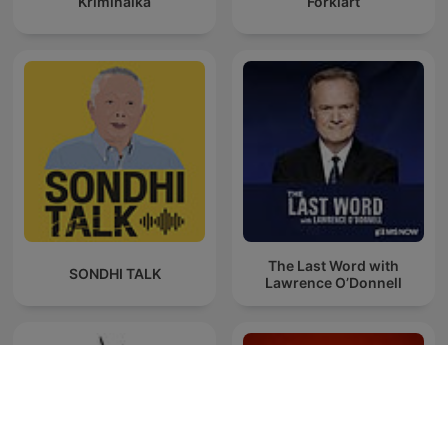
Kriminálka
Forklart
The Last Word with
SONDHI TALK
Lawrence O’Donnell