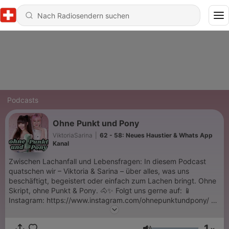
Podcasts
Ohne Punkt und Pony
ViktoriaSarina
|
62 - 58: Neues Haustier & Whats App
Kanal
Zwischen Lachanfall und Lebensfragen: In diesem Podcast
quatschen wir – Viktoria & Sarina – über alles, was uns
beschäftigt, begeistert oder einfach zum Lachen bringt. Ohne
Skript, ohne Punkt & Pony. 🐴✨ Folgt uns gerne auf: 📱
Instagram: https://www.instagram.com/ohnepunktundpony/⁠ 🎀
YouTube: https://www.youtube.com/viktoriasarina
1