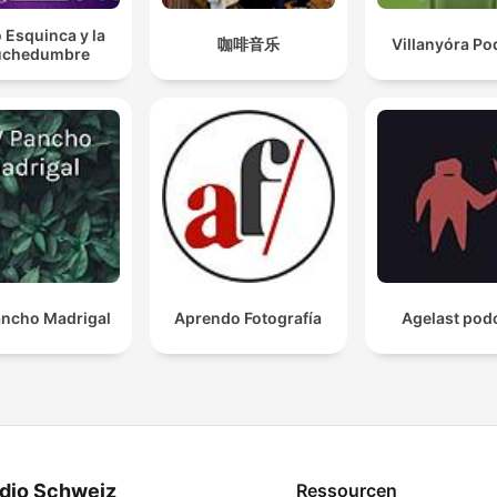
 Esquinca y la
咖啡音乐
Villanyóra Po
chedumbre
ncho Madrigal
Aprendo Fotografía
Agelast pod
dio Schweiz
Ressourcen