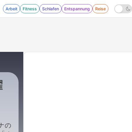
Arbeit
Fitness
Schlafen
Entspannung
Reise
曜
ナの