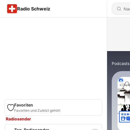
Radio Schweiz
Podcasts
Favoriten
Favoriten und Zuletzt gehört
Radiosender
Top-Radiosender