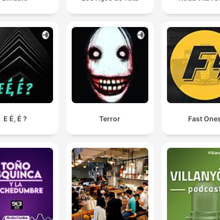
E É, É ?
Terror
Fast One