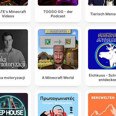
TE's Minecraft
TOGGO GG - der
Tierisch Mens
Videos
Podcast
Elchkuss - Sc
ka motoryzacji
A Minecraft World
entdecke