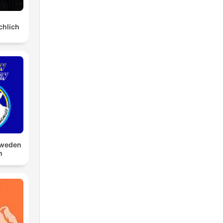
chlich
hweden
n