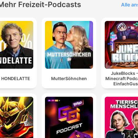
Mehr Freizeit-Podcasts
Alle a
JukeBlocks -
 HONDELATTE
MutterSöhnchen
Minecraft Podc
EinfachGus