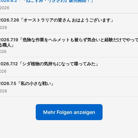
2026.8.2「『ねこずみ・うささわ』販売開始！」
https://radiko.jp/r_seaso
 2026
制作：TBSラジオ TBS
2026.7.26「オーストラリアの皆さん おはようございます」
Podcast：
2026
https://www.tbsradio.jp/po
2026.7.19「危険な作業をヘルメットも被らず気合いと経験だけでやっ
る職人」
2026
2026.7.12「シダ植物の気持ちになって喋ってみた」
2026
2026.7.5「私の小さな戦い」
2026
Mehr Folgen anzeigen