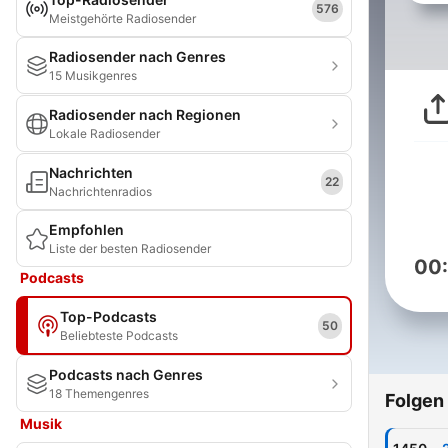
576
Meistgehörte Radiosender
Radiosender nach Genres
15 Musikgenres
Radiosender nach Regionen
Lokale Radiosender
Nachrichten
22
Nachrichtenradios
Empfohlen
Liste der besten Radiosender
00
Podcasts
Top-Podcasts
50
Beliebteste Podcasts
Podcasts nach Genres
18 Themengenres
Folgen
Musik