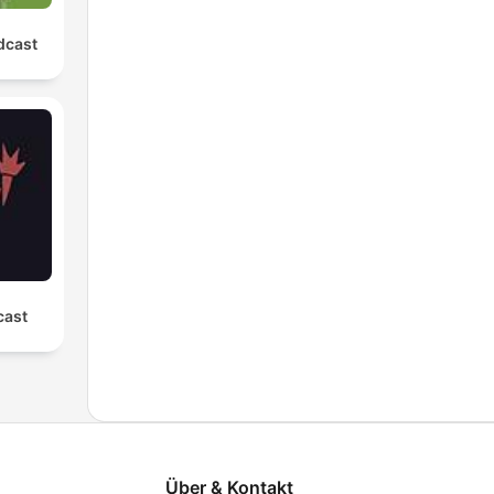
dcast
cast
Über & Kontakt