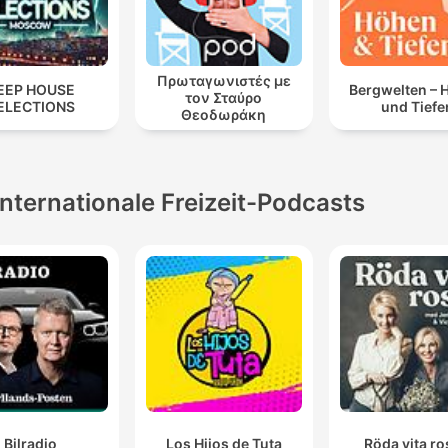
Πρωταγωνιστές με
EEP HOUSE
Bergwelten – 
τον Σταύρο
ELECTIONS
und Tiefe
Θεοδωράκη
Internationale Freizeit-Podcasts
Bilradio
Los Hijos de Tuta
Röda vita r