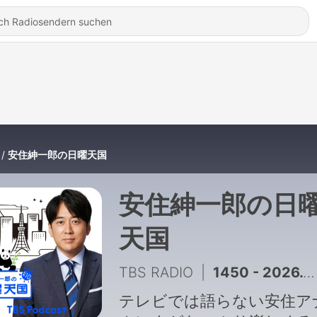
安住紳一郎の日曜天国
安住紳一郎の日
天国
TBS RADIO
|
1450 - 2026.8.2「『ねこずみ・うささわ』販売開始！」
テレビでは語らない安住ア