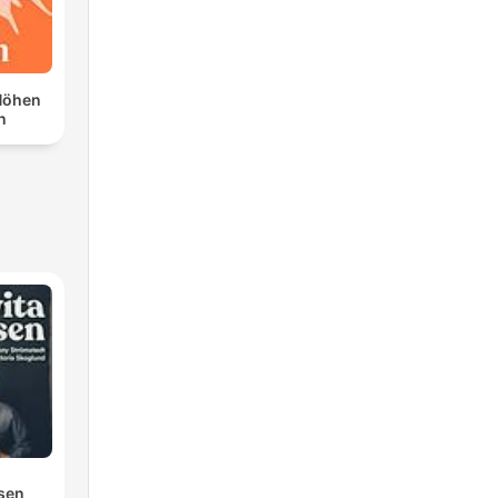
Höhen
n
osen