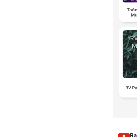
Toño
Mu
RV Pa
Ra