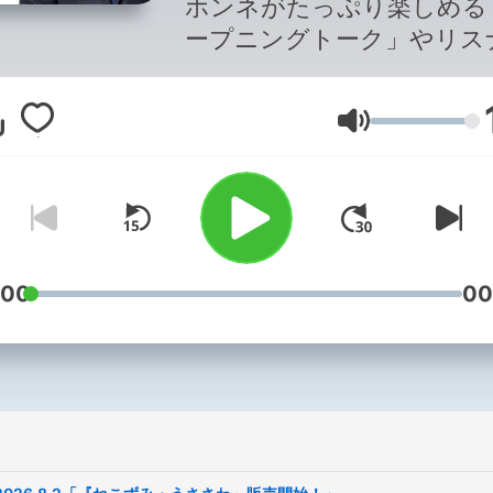
ホンネがたっぷり楽しめる
ープニングトーク」やリス
の皆さんのメッセージに安
ナが毒ッ気たっぷりでコメ
Lautstärke
する応えるコーナーなど、
ダムにお送りします。TBS
オで毎週日曜10時から放送
TBS Podcastでは番組一部
聴きいただけます。配信す
ーナー、箇所、更新日時な
:00
00
番組の都合上変更する可能
ございます。なお配信期間
ピソードごとに異なります
了承ください。 --- オンエア全
編はradikoでお聴きいただ
す↓