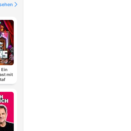
nsehen
 Ein
ast mit
taf