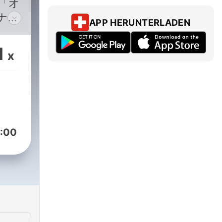
「オ
ナー
APP HERUNTERLADEN
住ア
ント
1
x
ラン
ラジ
中！
をお
るコ
どは
:00
性が
はエ
。ご
けま