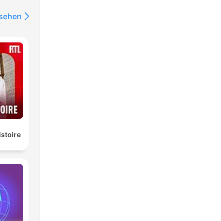
nsehen
o
o
istoire
de
tás
el e