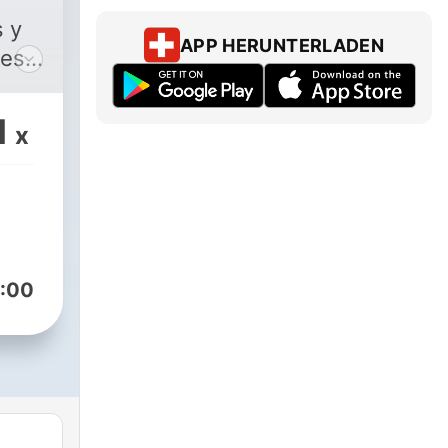
 y
APP HERUNTERLADEN
les
día.
1
x
:00