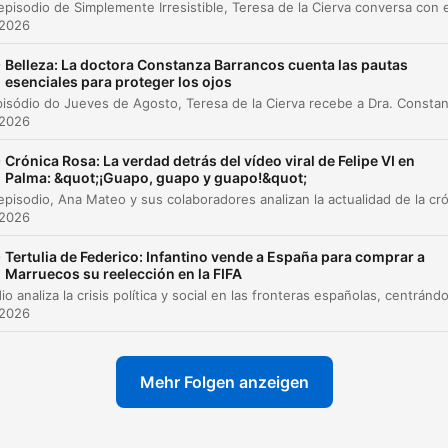
 2026
A filosofia do atendimento familiar
00:03:52
-
Belleza: La doctora Constanza Barrancos cuenta las pautas
Desconexão tecnológica e o som da natureza
00:04:25
esenciales para proteger los ojos
Arquitetura e as suítes especiais
00:05:51
 2026
Fatores de sucesso e o perfil do cliente
-
00:06:56
Crónica Rosa: La verdad detrás del vídeo viral de Felipe VI en
Palma: &quot;¡Guapo, guapo y guapo!&quot;
Experiências na Ilha do Hierro
00:08:22
 2026
O eclipse solar e o cotidiano no hotel
00:09:18
-
Tertulia de Federico: Infantino vende a España para comprar a
Marruecos su reelección en la FIFA
licke auf ein Kapitel, um direkt zu diesem Moment zu springen
lights
 2026
Em 1989 ganha o Guinness World Record como o hot
Mehr Folgen anzeigen
mais pequeno no mundo.
00:01:52 · O proprietário apresenta os marcos históricos e o
reconhecimento internacional do estabelecimento.