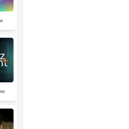
nt
é a
 e
ha.
cht