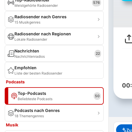
576
Meistgehörte Radiosender
Radiosender nach Genres
15 Musikgenres
Radiosender nach Regionen
Lokale Radiosender
Nachrichten
22
Nachrichtenradios
Empfohlen
Liste der besten Radiosender
Podcasts
00
Top-Podcasts
50
Beliebteste Podcasts
Podcasts nach Genres
18 Themengenres
Musik
Zu