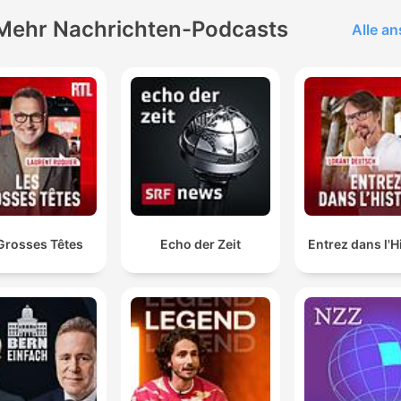
Mehr Nachrichten-Podcasts
Alle a
O refrão do hotel, vens como cliente, te quedas com
amigo e te vas como família.
00:03:36 · Davide explica a essência do atendimento
personalizado e humano que define o hotel.
Não há televisão, quem vem em Punta Grande para
conectar com sua pareja e com as pessoas que estã
no hotel, falam entre elas.
00:04:41 · O entrevistador destaca a ausência de televisores
Grosses Têtes
Echo der Zeit
Entrez dans l'H
como uma estratégia deliberada para promover a interação
social.
Tem o techo de cristal sobre a cama, tem um techo 
cristal. Mentre estás em sua cama, lendo um livro, es
mirando a Via Láctea.
00:05:51 · Descrição de uma das suítes mais especiais do hot