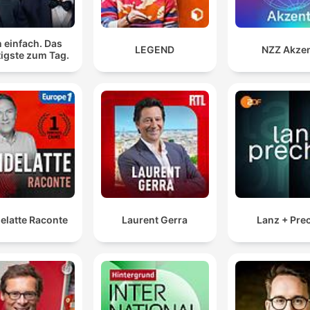
da experiência de observar o céu.
 einfach. Das
LEGEND
NZZ Akze
É uma isla completamente diferente fora do mundo, 
igste zum Tag.
última isla.
00:08:45 · O proprietário descreve a sensação de isolamento
exclusividade proporcionada pela localização geográfica da il
elatte Raconte
Laurent Gerra
Lanz + Pre