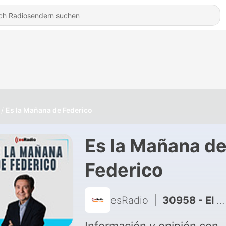
Es la Mañana de Federico
Es la Mañana d
Federico
esRadio
|
30958 - El hotel más pequeño del mundo está en España y tiene una Llave Michelin