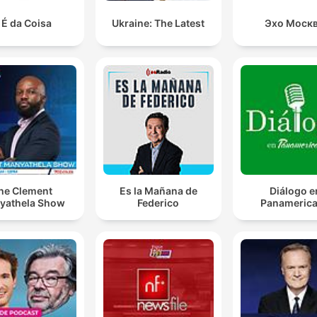
 É da Coisa
Ukraine: The Latest
Эхо Моск
he Clement
Es la Mañana de
Diálogo e
yathela Show
Federico
Panameric