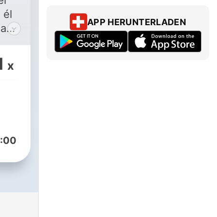
er
 él
APP HERUNTERLADEN
ha
 el
las
1
x
más,
ros
 la
s,
:00