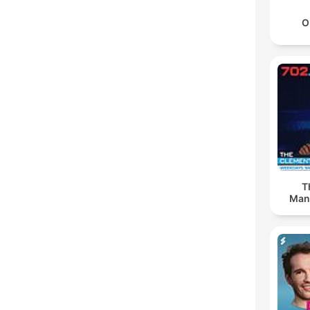
O
T
Man