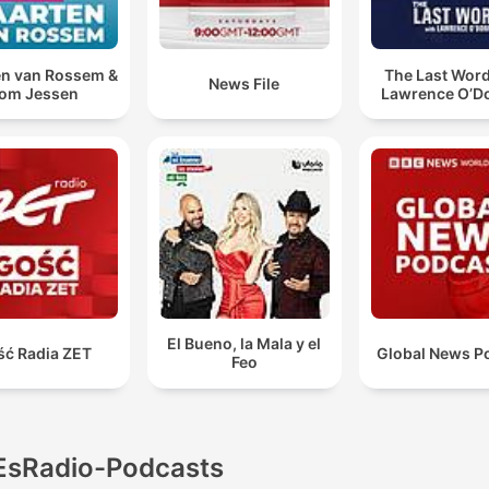
n van Rossem &
The Last Word
News File
om Jessen
Lawrence O’Do
El Bueno, la Mala y el
ść Radia ZET
Global News P
Feo
EsRadio-Podcasts