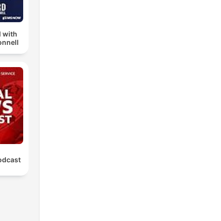
 with
nnell
odcast