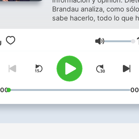
Información y opinión. Diet
Brandau analiza, como sólo
sabe hacerlo, todo lo que 
ocurrido durante el día con
mejor resumen de la radio, 
Lautstärke
claves, los sonidos y los
protagonistas del día. Ade
el mejor análisis con nuest
cronistas, contertulios y
expertos, sin olvidarnos de
participación de los oyente
:00
00
parte fundamental del
programa.