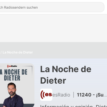
La Noche de Dieter
La Noche de
Dieter
esRadio
|
11240 - ¡Suscríbete a “La Radioteca, con Dieter Brandau”!