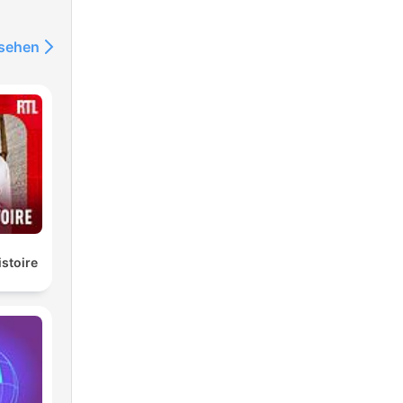
nsehen
istoire