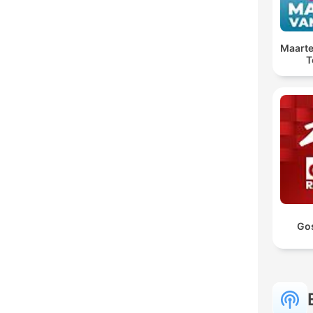
Maarte
T
Go