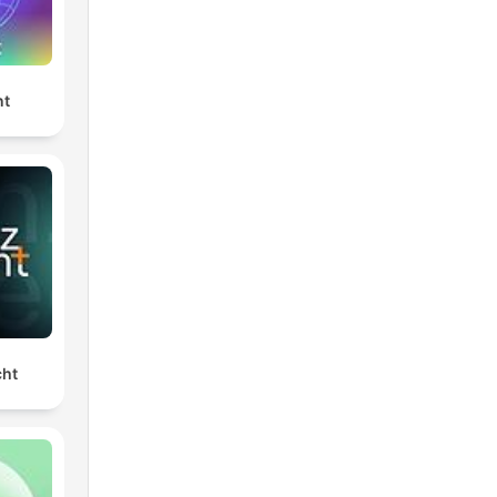
nt
cht