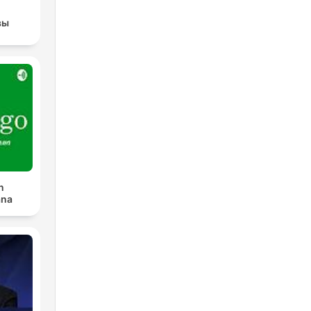
вы
n
ana