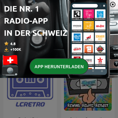
Bigfoot and Beyond with
DuckTapes
Cliff and Bobo
APP HERUNTERLADEN