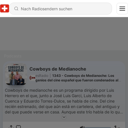
Podcasts
Cowboys de Medianoche
esRadio
|
1343 - Cowboys de Medianoche: Los
genios del cine español que fueron condenados al
olvido
Cowboys de medianoche es un programa dirigido por Luis
Herrero en el que, junto a José Luis Garci, Luis Alberto de
Cuenca y Eduardo Torres-Dulce, se habla de cine. Del cine
recién estrenado, del que aún está en cartelera, del antiguo y
del que puede verse en casa. Aunque este trío habla de lo que
le da la real gana, porque su debate puede derivar en una
tertulia futbolera, de viajes o de vaya usted a saber qué.
1