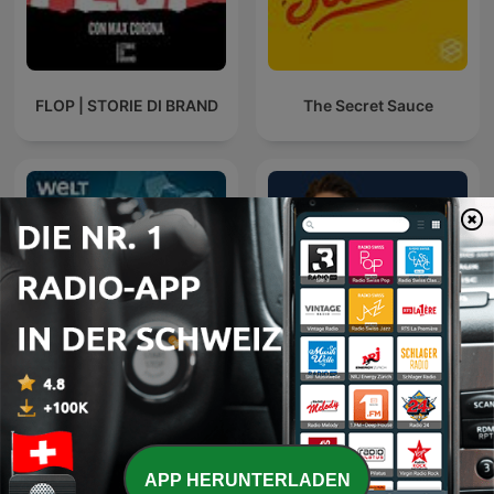
FLOP | STORIE DI BRAND
The Secret Sauce
Alles auf Aktien – Die
FinanzFabio - let‘s talk
täglichen Finanzen-News
about money
APP HERUNTERLADEN