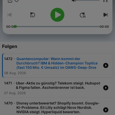
1
x
zum Investieren, Handeln und Sparen. Wer hier nicht zuhört,
Lautstärke
hat Börse nie geliebt.
00:00
00:00
Folgen
-
1472
Quantencomputer: Wann kommt der
Durchbruch? IBM & Hidden-Champion Toptica
(fast 150 Mio. € Umsatz) im OAWS-Deep-Dive
08 Aug. 2026
-
1471
Uber-Aktie zu günstig? Telekom steigt. Hubspot
& Figma fallen. Aschenbrenner ist back.
07 Aug. 2026
-
1470
Disney unterbewertet? Shopify boomt. Google-
KI-Probleme. Eli Lilly schlägt Novo Nordisk.
NVIDIA steigt. Hyperliquid bewerten.