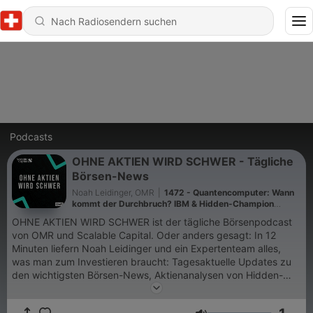
Podcasts
OHNE AKTIEN WIRD SCHWER - Tägliche
Börsen-News
Noah Leidinger, OMR
|
1472 - Quantencomputer: Wann
kommt der Durchbruch? IBM & Hidden-Champion
Toptica (fast 150 Mio. € Umsatz) im OAWS-Deep-Dive
OHNE AKTIEN WIRD SCHWER ist der tägliche Börsenpodcast
von OMR und Scalable Capital. Oder anders gesagt: In 12
Minuten liefern Noah Leidinger und ein Expertenteam alles,
was man zum Investieren braucht: Tagesaktuelle Updates zu
den wichtigsten Börsen-News, Aktienanalysen von Hidden-
Champions oder bekannten Firmen und Insights von den
besten Investoren der Welt. Dazu gibt's viel nützliches Wissen