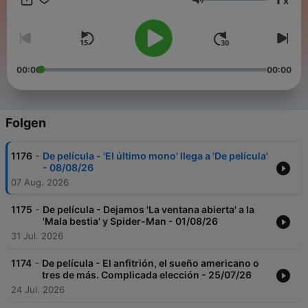
x
centramos nuestra atención en estrenos, visitas
Lautstärke
internacionales, noticias de actualidad, festivales,
retrospectivas, bandas sonoras, taquilla...
00:00
00:00
Folgen
-
1176
De película - 'El último mono' llega a 'De película'
- 08/08/26
07 Aug. 2026
-
1175
De película - Dejamos 'La ventana abierta' a la
'Mala bestia' y Spider-Man - 01/08/26
31 Jul. 2026
-
1174
De película - El anfitrión, el sueño americano o
tres de más. Complicada elección - 25/07/26
24 Jul. 2026