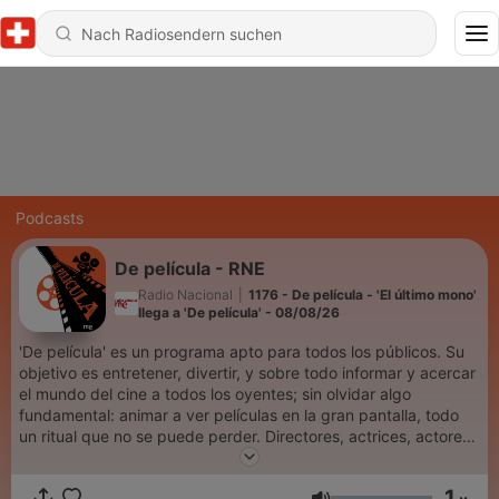
Podcasts
De película - RNE
Radio Nacional
|
1176 - De película - 'El último mono'
llega a 'De película' - 08/08/26
'De película' es un programa apto para todos los públicos. Su
objetivo es entretener, divertir, y sobre todo informar y acercar
el mundo del cine a todos los oyentes; sin olvidar algo
fundamental: animar a ver películas en la gran pantalla, todo
un ritual que no se puede perder. Directores, actrices, actores,
músicos, guionistas... Todos y cada uno de ellos son
protagonistas de esta película radiofónica, en la que también
1