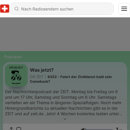
Podcasts
Was jetzt?
DIE ZEIT
|
6352 - Feiert der Zivildienst bald sein
Comeback?
Der Nachrichtenpodcast der ZEIT. Montag bis Freitag um 6
und um 17 Uhr, Samstag und Sonntag um 6 Uhr. Samstags
vertiefen wir ein Thema in längeren Spezialfolgen. Noch mehr
Hintergrundberichte zu aktuellen Nachrichten gibt es in der
ZEIT und auf zeit.de. Jetzt 4 Wochen kostenlos testen unter
www.zeit.de/wasjetzt-abo
1