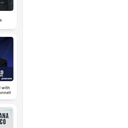
a
 with
nnell