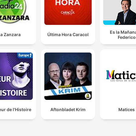
Es la Mañan
La Zanzara
Última Hora Caracol
Federico
r de l'Histoire
Aftonbladet Krim
Matices