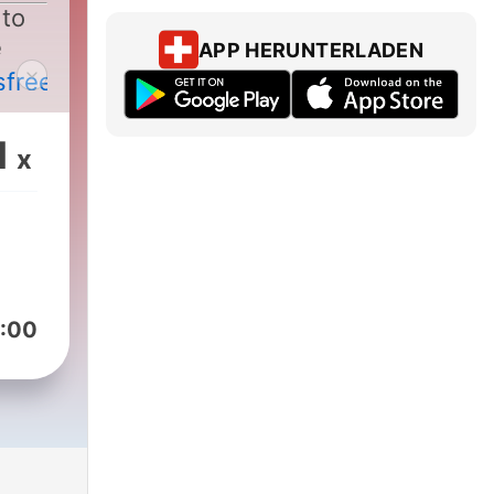
 to
e
APP HERUNTERLADEN
sfree
1
x
:00