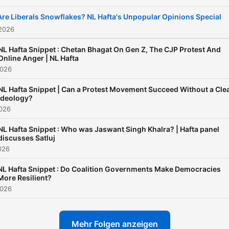
Are Liberals Snowflakes? NL Hafta's Unpopular Opinions Special
 2026
NL Hafta Snippet : Chetan Bhagat On Gen Z, The CJP Protest And
Online Anger | NL Hafta
2026
NL Hafta Snippet | Can a Protest Movement Succeed Without a Cle
Ideology?
2026
NL Hafta Snippet : Who was Jaswant Singh Khalra? | Hafta panel
discusses Satluj
2026
NL Hafta Snippet : Do Coalition Governments Make Democracies
More Resilient?
2026
Mehr Folgen anzeigen