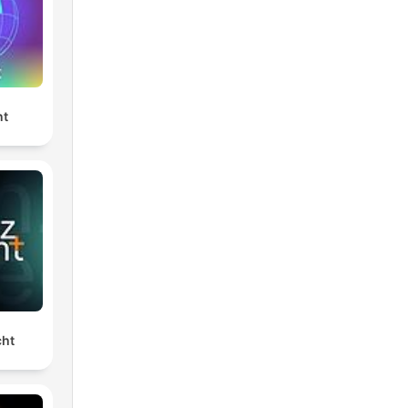
nt
cht