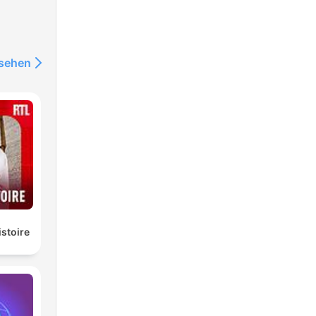
nsehen
istoire