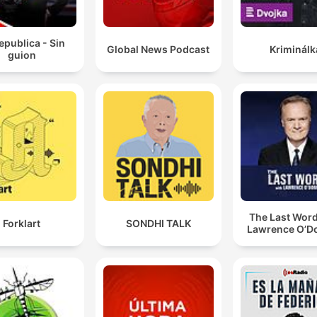
epublica - Sin
Global News Podcast
Kriminálk
guion
The Last Word
Forklart
SONDHI TALK
Lawrence O’Do