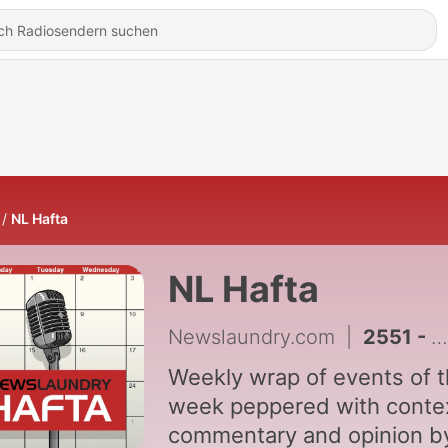
NL Hafta
NL Hafta
Newslaundry.com
|
2551 - Are Liberals Snowflakes? NL Hafta's Unpopular Opinions Special
Weekly wrap of events of 
week peppered with conte
commentary and opinion b