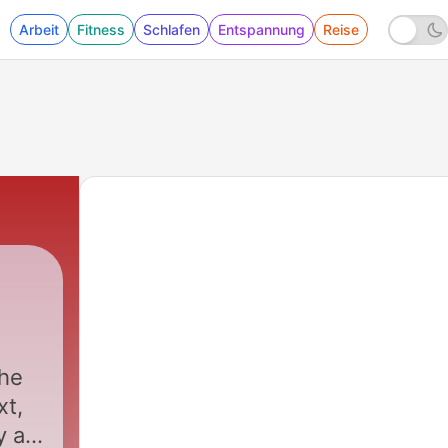
Arbeit
Fitness
Schlafen
Entspannung
Reise
the
xt,
y a