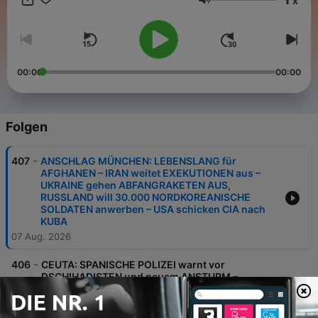
x
Coffee: https://buymeacoffee.com/kurzundknappnachrichten
Lautstärke
Thalia: https://tidd.ly/3QtoEfT Herzlichen Dank und viel Spaß
beim Zuhören!
00:00
00:00
Folgen
-
407
ANSCHLAG MÜNCHEN: LEBENSLANG für
AFGHANEN – IRAN weitet EXEKUTIONEN aus –
UKRAINE gehen ABFANGRAKETEN AUS,
RUSSLAND will 30.000 NORDKOREANISCHE
SOLDATEN anwerben – USA schicken CIA nach
KUBA
07 Aug. 2026
-
406
CEUTA: SPANISCHE POLIZEI warnt vor
DSCHIHADISTEN und neuem ANSTURM –
Flughafen Leipzig wegen BOMBE gesperrt – USA
gehen die RAKETEN aus, KOMPROMISS IRAN –
SYRIEN will von TERRORLISTE runter