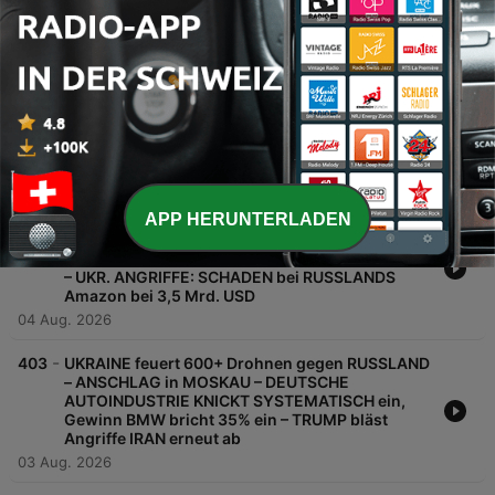
06 Aug. 2026
-
405
SCHÜSSE in KÖLN: STREIT zwischen
GROßFAMILIEN ESKALIERT, mehrere VERLETZTE
+ Festnahmen – BODENOFFENSIVE SAUDI-
ARABIEN JEMEN – FRUSTRATION &
RATLOSIGKEIT USA wegen IRAN – RUSSISCHER
SOLDAT läuft AMOK
05 Aug. 2026
-
APP HERUNTERLADEN
404
MIGRATIONSKRISE auf CEUTA spaltet EU –
236:000 T*TE russische Soldaten IDENTIFIZIERT
– 2,7 Bio. Euro SCHULDEN hat der deutsche Staat
– UKR. ANGRIFFE: SCHADEN bei RUSSLANDS
Amazon bei 3,5 Mrd. USD
04 Aug. 2026
-
403
UKRAINE feuert 600+ Drohnen gegen RUSSLAND
– ANSCHLAG in MOSKAU – DEUTSCHE
AUTOINDUSTRIE KNICKT SYSTEMATISCH ein,
Gewinn BMW bricht 35% ein – TRUMP bläst
Angriffe IRAN erneut ab
03 Aug. 2026