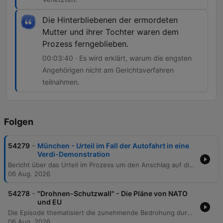
Die Hinterbliebenen der ermordeten
Mutter und ihrer Tochter waren dem
Prozess ferngeblieben.
00:03:40 · Es wird erklärt, warum die engsten
Angehörigen nicht am Gerichtsverfahren
teilnahmen.
Folgen
-
54279
München - Urteil im Fall der Autofahrt in eine
Verdi-Demonstration
Bericht über das Urteil im Prozess um den Anschlag auf die Verdi-Demo am Oberlandesgericht München. Der Angeklagte wurde wegen vollendeten Mordes sowie der lebensgefährlichen Verletzung von 40 weiteren Personen zu lebenslanger Haft verurteilt, wobei die besondere Schwere der Schuld festgestellt wurde. Das Gericht wertete die Tat als heimtückischen Mord aus niedrigen Beweggründen, begangen mit gemeingefährlichen Mitteln. Die Urteilsbegründung legt dar, dass der Täter aus religiös-politischen Motiven handelte, um sich Allah gottgefällig zu erweisen und Rache für den Umgang westlicher Länder mit Muslimen zu nehmen. Während die Verteidigung eine Schizophrenie anführte, sah das Gericht die Schuldfähigkeit als gegeben an. Der Bericht beleuchtet zudem die Reaktionen der Verletzten sowie die Entscheidung der Hinterbliebenen, dem Prozess fernzubleiben.
06 Aug. 2026
-
54278
"Drohnen-Schutzwall" - Die Pläne von NATO
und EU
Die Episode thematisiert die zunehmende Bedrohung durch russische Drohnen im europäischen Luftraum, wie etwa die Verletzung des polnischen Luftraums im September letzten Jahres. Die NATO und die EU reagieren auf diese hybride Kriegsführung mit verstärkten Sicherheitsmaßnahmen für Gipfeltreffen sowie massiven Investitionen in die Abwehrtechnologie. Ein zentraler Aspekt ist die wirtschaftliche Herausforderung, kostengünstige Drohnen nicht mit extrem teuren Raketen abwehren zu können. Um dies zu ändern, planen NATO-Mitglieder hohe Investitionen und eine massive Ausweitung von Trainingsprogrammen sowie europäische Initiativen zur Entwicklung neuer Abwehrsysteme unter Einbeziehung ukrainischer Erfahrungen.
06 Aug. 2026