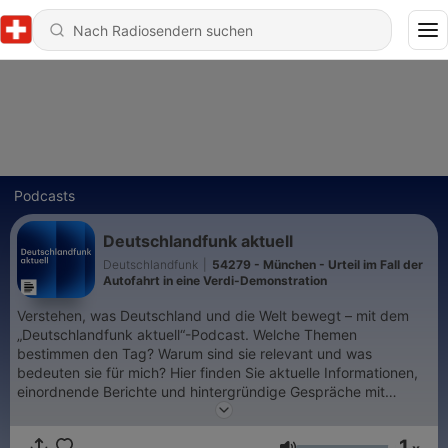
Podcasts
Deutschlandfunk aktuell
Deutschlandfunk
|
54279 - München - Urteil im Fall der
Autofahrt in eine Verdi-Demonstration
Verstehen, was Deutschland und die Welt bewegt – mit dem
„Deutschlandfunk aktuell“-Podcast. Welche Themen
bestimmen den Tag? Warum sind sie relevant und was
bedeuten sie für mich? Hier finden Sie aktuelle Informationen,
einordnende Berichte und hintergründige Gespräche mit
Korrespondentinnen, Politikern und Expertinnen im In- und
Ausland, ergänzt durch aktuelle Wirtschaftsberichte.
1