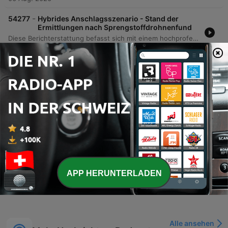
-
54277
Hybrides Anschlagsszenario - Stand der
Ermittlungen nach Sprengstoffdrohnenfund
Diese Berichterstattung befasst sich mit einem hochprofessionellen Anschlag mittels militärischen Sprengstoffs, den Bundesinnenminister Dobrindt als neue Bedrohungsqualität einstuft. Die Ermittlungen untersuchen die Beteiligung fremder Mächte, wobei Sicherheitsexperten wie Nico Lange auf hybride Angriffe Russlands durch Sabotage und Drohnenüberflüge hinweisen. Der Vorfall wirft Fragen zur Effektivität der deutschen Sicherheitsarchitektur und der Drohnenabwehr an kritischen Infrastrukturen wie Flughäfen auf.
06 Aug. 2026
-
54275
Geplante Reform - Diskussion um Rente: Frei
fordert Tempo von Bas
Die aktuelle Debatte um die Rentenreform in Deutschland spitzt sich zu, da mehrere Ministerpräsidenten aus Ostdeutschland die Beibehaltung der abschlagsfreien Rente nach 45 Beitragsjahren fordern. Diese Position steht im Widerspruch zur Linie der Bundesregierung und dem geplanten Kompromiss zwischen CDU, CSU und SPD. Während Thorsten Frei von der CDU-CSU-Bundestagsfraktion auf ein schnelles Verfahren drängt und einen Gesetzentwurf fordert, zeigt sich die SPD intern gespalten, was die Bundesregierung unter Druck setzt.
06 Aug. 2026
-
54274
Fußball - Nach der FIFA-Krisensitzung:
Infantino gestärkt?
In dieser Episode wird die aktuelle politische Lage innerhalb der FIFA nach einer Krisensitzung analysiert. Im Zentrum steht das Kommuniqué von Präsident Gianni Infantino, in dem er sich für Fehler entschuldigt und die Rückendeckung des FIFA-Management-Boards betont. Die Diskussion beleuchtet die Skepsis gegenüber diesem Brief, da dieser von Infantino selbst verfasst wurde und die interne Instabilität sowie die Kritik durch Personen wie Generalsekretär Matthias Grafström verdeutlicht. Zudem werden neue Berichte über mögliche Pläne der FIFA zur Unterstützung einer Super League und die damit einhergehende gezielte Schwächung der UEFA thematisiert.
06 Aug. 2026
APP HERUNTERLADEN
Mehr Folgen anzeigen
Alle ansehen