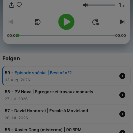
1
x
Lautstärke
00:00
00:00
Folgen
-
59
Episode spécial | Best of n°2
03 Aug. 2026
-
58
PV Nova | Egregore et travaux manuels
27 Jul. 2026
-
57
David Honnorat | Escale à Movieland
20 Jul. 2026
-
56
Xavier Dang (mistermv) | 90 BPM