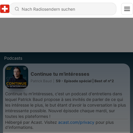
Podcasts
Continue tu m'intéresses
Patrick Baud
|
59 - Episode spécial | Best of n°2
Continue tu m'intéresses, c'est un podcast d'entretiens dans
lequel Patrick Baud propose à ses invités de parler de ce qui
les intéresse le plus, le but étant d'avoir la conversation la plus
intéressante possible. Nouvel épisode chaque mardi, sur
toutes les plateformes !
Hébergé par Acast. Visitez
acast.com/privacy
pour plus
d'informations.