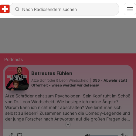
Podcasts
Betreutes Fühlen
Atze Schröder & Leon Windscheid
|
355 - Abwehr statt
Offenheit - wieso werden wir defensiv
Atze Schröder geht zum Psychologen. Sein Kopf ruht im Schoß
von Dr. Leon Windscheid. Wie besiege ich meine Ängste?
Warum kann ich nicht mehr abschalten? Wie lernt man sich
selbst zu lieben? Zusammen suchen die Comedy-Legende und
der junge Forscher nach Antworten auf die großen Fragen des
Lebens. Zwei völlig verschiedene Köpfe, verbinden Erfahrung
mit Wissenschaft. Herauskommt Psychologie, die hilft! Fühlt
1