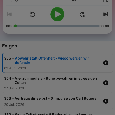
x
euch gut betreut Leon & Atze Instagram:
Lautstärke
https://www.instagram.com/leonwindscheid/
https://www.instagram.com/atzeschroeder_offiziell/ Mehr zu
unseren Werbepartnern findet ihr hier:
https://linktr.ee/betreutesfuehlen Tickets: Atze:
https://www.atzeschroeder.de/#termine Leon:
00:00
00:00
https://leonwindscheid.de/tour/ VVK Münster 2026:
https://betreutes-fuehlen.ticket.io/ Foto Copyright Guido
Schröder
Folgen
-
355
Abwehr statt Offenheit - wieso werden wir
defensiv
03 Aug. 2026
-
354
Viel zu impulsiv - Ruhe bewahren in stressigen
Zeiten
27 Jul. 2026
-
353
Vertraue dir selbst - 6 Impulse von Carl Rogers
20 Jul. 2026
-
352
Wenn Zeit stresst - 6 Fehler, die man kennen