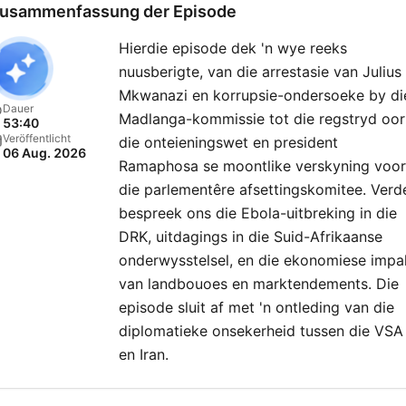
usammenfassung der Episode
Hierdie episode dek 'n wye reeks
nuusberigte, van die arrestasie van Julius
Mkwanazi en korrupsie-ondersoeke by di
Dauer
Madlanga-kommissie tot die regstryd oor
53:40
Veröffentlicht
die onteieningswet en president
06 Aug. 2026
Ramaphosa se moontlike verskyning voor
die parlementêre afsettingskomitee. Verd
bespreek ons die Ebola-uitbreking in die
DRK, uitdagings in die Suid-Afrikaanse
onderwysstelsel, en die ekonomiese impa
van landbouoes en marktendements. Die
episode sluit af met 'n ontleding van die
diplomatieke onsekerheid tussen die VSA
en Iran.