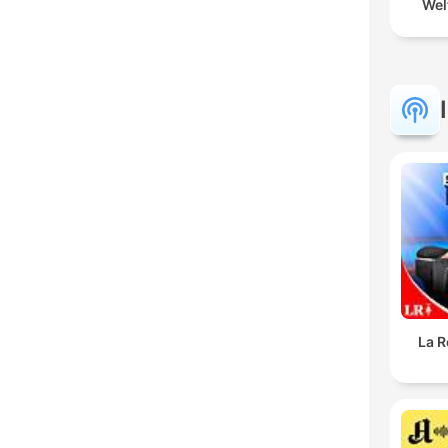
Wel
La R