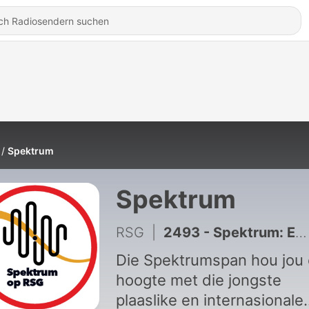
Spektrum
Spektrum
RSG
|
2493 - Spektrum: Ebola-gevalle in DRK styg tot meer as 1 800
Die Spektrumspan hou jou
hoogte met die jongste
plaaslike en internasionale