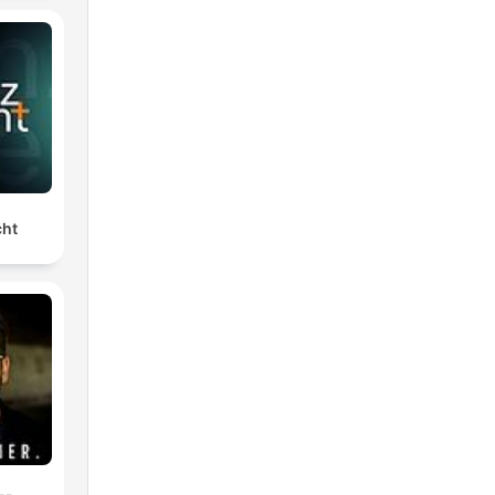
t,
,
cht
ge