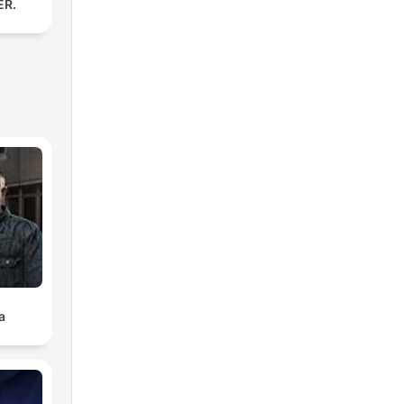
ER.
a