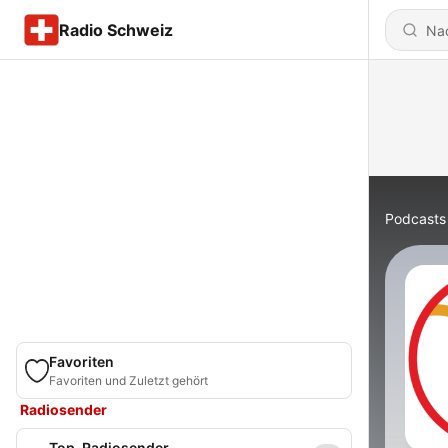
Radio Schweiz
Podcasts
Favoriten
Favoriten und Zuletzt gehört
Radiosender
Top-Radiosender