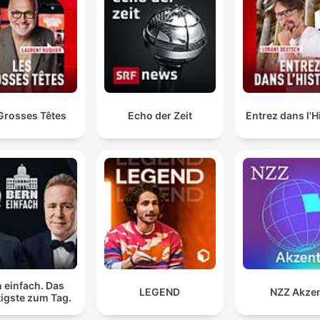
getuienis die bewyse van Andrea Johnson oor die IDEC se bel
betwis.
Die probleem in die DRK op oomblik is die omgewing
Je weet, daar is plekke waar die mense in opstand k
teen die gesondheidswerkers nie toegelaat word om 
help en te werk nie.
Grosses Têtes
Echo der Zeit
Entrez dans l'H
00:18:43 · Dokter Kloete verduidelik hoe onveiligheid in die D
die beheer van die Ebola-uitbreking bemoeilik.
Hoe agteruit die dissipline by skole het, die
toerekeningsvatbaarheid van onderwysers is, op ons
in baie skole, van nul en geen erwaar.
00:24:12 · 'n Afgetrede onderwyser deel sy kommer oor die
gebrek aan dissipline en verantwoordelikheid in die huidige
skoolstelsel.
 einfach. Das
LEGEND
NZZ Akze
igste zum Tag.
die oosgrootte, dis in die totaal van 21,5 miljoen ton, 