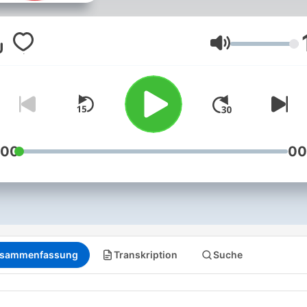
nuusgebeure.
Lautstärke
:00
00
sammenfassung
Transkription
Suche