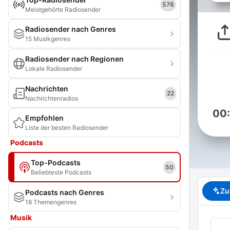
576
Meistgehörte Radiosender
Radiosender nach Genres
15 Musikgenres
Radiosender nach Regionen
Lokale Radiosender
Nachrichten
22
Nachrichtenradios
00
Empfohlen
Liste der besten Radiosender
Podcasts
Top-Podcasts
50
Beliebteste Podcasts
Zu
Podcasts nach Genres
18 Themengenres
Musik