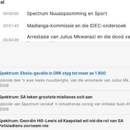
el
Spectrum Nuusopsomming en Sport
00:00:00
Madlanga-kommissie en die IDEC-ondersoek
00:01:45
Arrestasie van Julius Mkwanazi en die dood v
00:04:39
Emmanuel Bense
Konstitusionele uitdaging teen die Onteienings
00:10:04
Die Parlementêre Afsettingskomitee en Presid
00:13:59
Ramaphosa
Spektrum: Ebola-gevalle in DRK styg tot meer as 1 800
Hierdie episode dek 'n wye reeks nuusberigte, van die arrestasie van Julius Mkwanazi en korrupsie-ondersoeke by die Madlanga-kommissie tot die regstryd oor die onteieningswet en president Ramaphosa se moontlike verskyning voor die parl
Presidentiële herieningsproses en politieke im
00:15:42
 2026
Ebola-uitbreking in die DRK
00:17:49
Spektrum: SA teken grootste mielieoes ooit aan
Menseregte en die Waarheids- en
 2026
00:22:50
Versoeningskommissie
Spektrum: Geordin Hill-Lewis sê Kaapstad wil nié die rol van SA
Uitdagings in die Suid-Afrikaanse onderwysste
00:23:34
Polisiediens oorneem nie