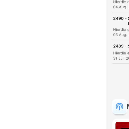
04 Aug.
-
2490
03 Aug.
-
2489
31 Jul. 
K
High