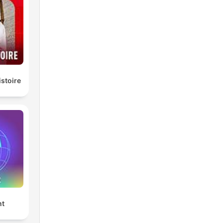
eid
.
om
te
istoire
RK
 my
nt
is