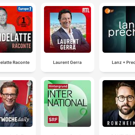
definitiewe weerspeeling van die veerkragtigheid van
die significantse landbouw.
00:37:37 · Dr. Kobus Loopscher verduidelik hoe die groot
mielieoes die veerkragtigheid van die landbousektor bewys.
Die hele ewewig word versteerd. En allemaal besef di
ek denk, daar is groot dringendheid in die hele wêreld
dat hierdie krisis moet opgelos word.
elatte Raconte
Laurent Gerra
Lanz + Pre
00:51:26 · Die spreker beskryf die globale ekonomiese gevol
van die voortdurende spanning tussen Amerika en Iran.