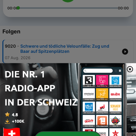
00:00
00:00
Folgen
-
9020
Schwere und tödliche Velounfälle: Zug und
Baar auf Spitzenplätzen
07 Aug. 2026
-
9019
Nicht alle begeistern sich für «Muni Max» auf
dem «Nätschen»
07 Aug. 2026
-
9018
Drei Gemeinden aus drei Kantonen fordern
Tempo 60 im Boowald
07 Aug. 2026
-
9017
Baupläne beim Denkmal: Morgartenspektakel
vor der Premiere
06 Aug. 2026