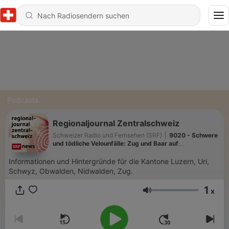
Podcasts
Regionaljournal Zentralschweiz
Schweizer Radio und Fernsehen (SRF)
|
9020 - Schwere
und tödliche Velounfälle: Zug und Baar auf
Spitzenplätzen
Informationen und Hintergründe für die Kantone Luzern, Uri,
Schwyz, Obwalden, Nidwalden, Zug.
1
x
Lautstärke