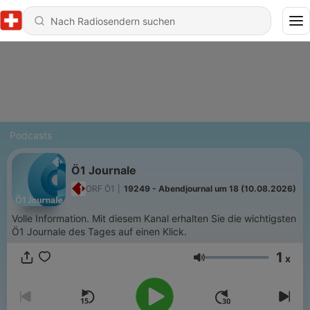
Podcasts
Ö1 Journale
ORF Ö1
|
19249 - Abendjournal um 18 (10.08.2026)
Volle Information. Mit diesem Kanal erhalten Sie die wichtigsten
Ö1 Journale des Tages auf einen Klick.
1
x
Lautstärke