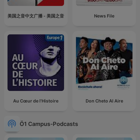
美国之音中文广播 - 美国之音
News File
Au Cœur de l'Histoire
Don Cheto Al Aire
Ö1 Campus-Podcasts