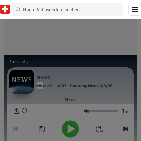
Podcasts
News
MWC
|
4197 - Saturday News 8/8/26
News
1
x
Lautstärke