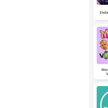
Elef
Mar
V