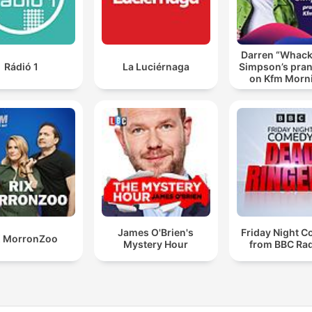
Darren “Whac
Rádió 1
La Luciérnaga
Simpson’s pran
on Kfm Morn
James O'Brien's
Friday Night 
X MorronZoo
Mystery Hour
from BBC Rad