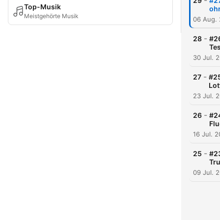
-
29
#27
Top-Musik
oh
Meistgehörte Musik
06 Aug.
-
28
#2
Tes
30 Jul. 
-
27
#25
Lot
23 Jul. 
-
26
#2
Flu
16 Jul. 
-
25
#23
Tr
09 Jul. 