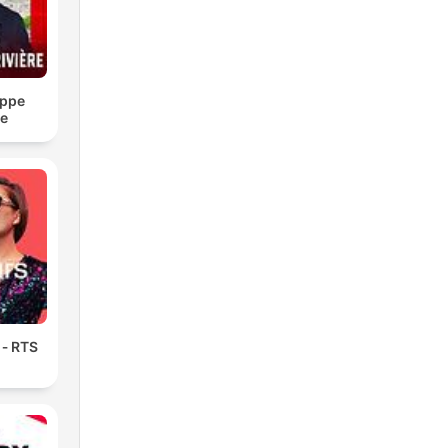
.
ippe
re
 ‐ RTS
e