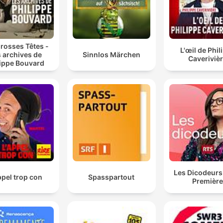
Sprecher: Bernd Lambrecht
rosses Têtes -
L'œil de Phil
 archives de
Sinnlos Märchen
Caveriviè
lippe Bouvard
Les Dicodeurs
ppel trop con
Spasspartout
Premièr