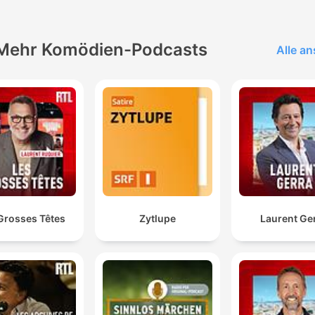
Verantwortung • und um 
Frage, was Amerika heute
noch für Europa – und für s
Mehr Komödien-Podcasts
Alle a
selbst – bedeutet Ein Podcast
für alle, die Amerika nicht 
verstehen, sondern einor
wollen. Nahbar,
meinungsstark und reflekti
– aus der Perspektive zwei
Menschen, für die dieses 
mehr war als nur ein
Grosses Têtes
Zytlupe
Laurent Ge
Beobachtungsobjekt.
Executive Producer: Rüdig
Barth Senior Producer: Ric
Bramley Schnitt und Soun
Design: Lili Johannsen