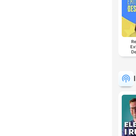
Re
Ex
De