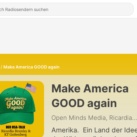
Make America GOOD again
Make America
GOOD again
Open Minds Media, Ricardia Bramley & Karl-Theodor zu Gutten
Amerika. Ein Land der Ide