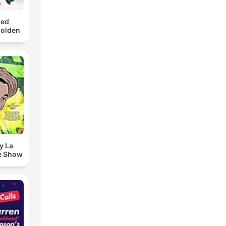
med
Golden
y La
e Show