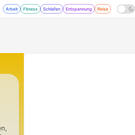
Arbeit
Fitness
Schlafen
Entspannung
Reise
berg
|
29 - #
en,