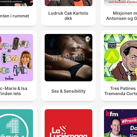
Ludruk Cak Kartolo
Misjonen 
anten i rummet
dkk
Antonsen og 
c-Marie & Isa
Tres Patines 
Sex & Sensibility
inden Iets
Tremenda Cort