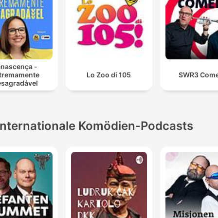
nascença -
tremamente
Lo Zoo di 105
SWR3 Com
sagradável
Internationale Komödien-Podcasts