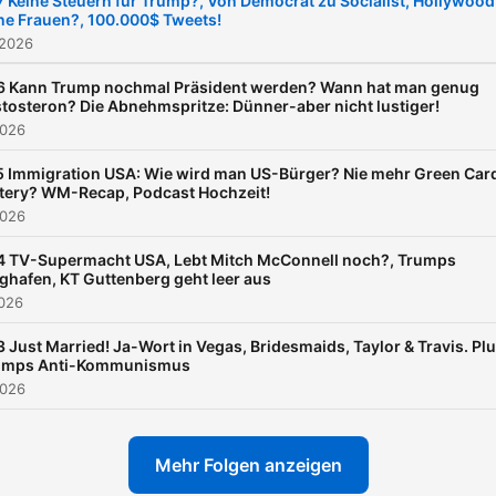
 Keine Steuern für Trump?, Von Democrat zu Socialist, Hollywood
ne Frauen?, 100.000$ Tweets!
Gespräche sind kein Ameri
 2026
Bashing und keine
nostalgische Verklärung. S
6 Kann Trump nochmal Präsident werden? Wann hat man genug
tosteron? Die Abnehmspritze: Dünner-aber nicht lustiger!
sind ein persönlicher,
2026
analytischer und kritischer
 Immigration USA: Wie wird man US-Bürger? Nie mehr Green Car
Blick auf ein Land zwische
tery? WM-Recap, Podcast Hochzeit!
Leidenschaft und
2026
Polarisierung, zwischen
4 TV-Supermacht USA, Lebt Mitch McConnell noch?, Trumps
demokratischem Ideal und
ghafen, KT Guttenberg geht leer aus
2026
politischer Realität. Es geht
um: • die innere
 Just Married! Ja-Wort in Vegas, Bridesmaids, Taylor & Travis. Plu
umps Anti-Kommunismus
Zerrissenheit der Vereinig
2026
Staaten • politische und
gesellschaftliche Bruchlini
Mehr Folgen anzeigen
• Macht, Identität und