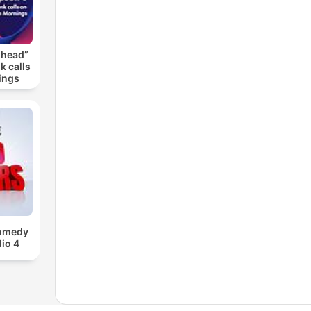
khead”
k calls
ings
Comedy
io 4