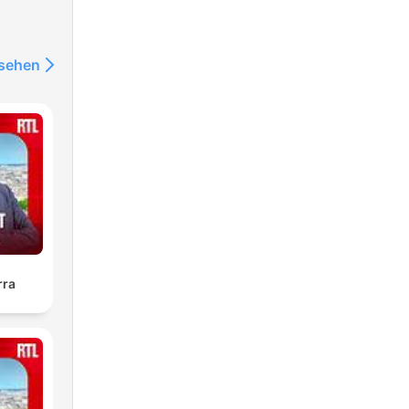
die
ich
nsehen
nur
dnen
ert
er
Land
rra
er
ardia
d