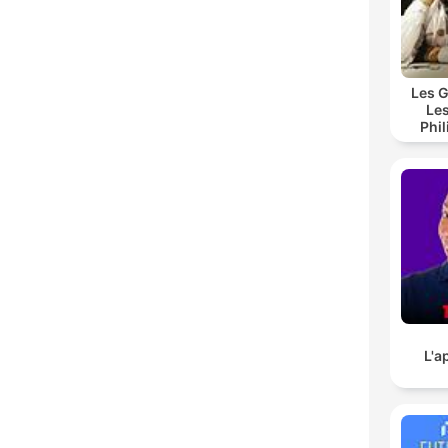
Les G
Les
Phi
L'a