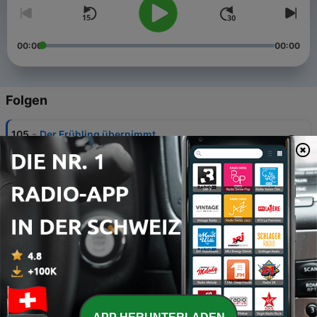
00:00
00:00
Folgen
-
105
Der Frühling übernimmt
31 Mär. 2026
-
104
Mit Dominik Paris
24 Mär. 2026
-
103
Die Nationale Schaltung
17 Mär. 2026
-
102
Irena Cortani
10 Mär. 2026
-
101
Fasnachts-Siege