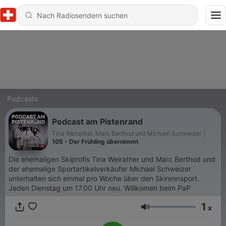
Podcasts
Podcast am Pistenrand
Tina Weirather, Marc Berthod und Michael Schweizer
|
105 - Der Frühling übernimmt
Die ehemaligen Skiprofis Tina Weirather und Marc Berthod und
der ehemalige Sportartikelverkäufer Michael Schweizer
unterhalten sich einmal pro Woche über den Skirennsport.
Jeden Dienstag um 17.00 Uhr neu. Willkomen beim PaP
1
x
Lautstärke