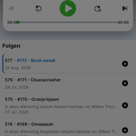
00:00
00:00
Folgen
-
577
#172 - Boob sweat
05 Aug. 2026
-
576
#171 - Cloacacrasher
29 Jul. 2026
-
575
#170 - Oranje lippen
In deze aflevering voeren Maxim Hartman en Willem Treur een chaotische discussie over uiteenlopende onderwerpen, variërend van persoonlijke verzorging en absurde methoden om van een bril af te komen tot de recente visuele verschijning van Madonna. De gesprekken raken ook aan controversiële thema's zoals de seksualisering van vrouwelijke atleten in sportuitzendingen en de impact van bezuinigingen op de Nederlandse cultuursector. Daarnaast bespreken de presentatoren diverse maatschappelijke en wetenschappelijke fenomenen, waaronder de toename van meldingen over verwarde mensen in Nederland, een bizar nieuwsfeit over een python in een bh, en de ontdekking van een nieuwe apensoort in Congo. De aflevering sluit af met innovaties zoals een zonne-energie ambulance ontwikkeld door de TU Eindhoven.
22 Jul. 2026
-
574
#169 - Omaaaaah
In deze aflevering bespreken Maxim Hartman en Willem Treur een breed scala aan bizarre nieuwsberichten en persoonlijke anekdotes. Van juridische zaken over verkeersboetes en tegenstrijdige politieadviezen tot de diefstal van 20.000 kilo Emmentaler kaas en een Belgische oma die per ongeluk het verkeerde kind meeneemt. Daarnaast duiken de hosts in diverse onderwerpen, variërend van politieke geschenken van Erdogan en incidenten in Ryanair-vluchten tot psychologische concepten zoals 'co-rumineren' en de impact van satellietreflectie op onze natuurlijke ritmes.