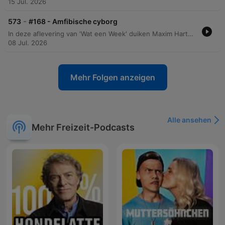
15 Jul. 2026
-
573
#168 - Amfibische cyborg
In deze aflevering van 'Wat een Week' duiken Maxim Hartman en Willem Treur in een breed scala aan uiteenlopende onderwerpen. Van ongemakkelijke toiletervaringen en de spanning van sportwedstrijden tot de gevaren van rabies en de impact van inteelt bij het Friese paard. Daarnaast bespreken de presentatoren de sociale druk van bekendheid, de geschiedenis van petanque, en wetenschappelijke fenomenen zoals amfibische cyborg-insecten en het ontstaan van eeneiige vierlingen. De aflevering sluit af met een informele discussie over eetgewoonten en de kans op meerlingen.
08 Jul. 2026
Mehr Folgen anzeigen
Alle ansehen
Mehr Freizeit-Podcasts