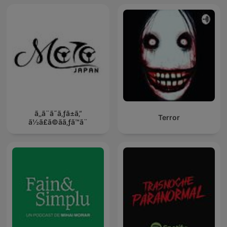
ã‚‚ã¨ã˜ã‚ƒã±ã‚“
Terror
ã½ã£ã©ãã‚ƒã™ã¨