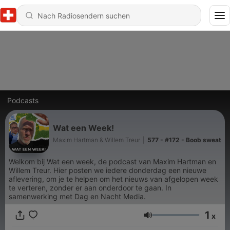
Podcasts
Wat een Week!
Maxim Hartman & Willem Treur
|
577 - #172 - Boob sweat
Welkom bij Wat een week, de podcast van Maxim Hartman en
Willem Treur. Hier posten we iedere donderdag een nieuwe
aflevering, om je te helpen om het nieuws van afgelopen week
te verteren, zonder er aan onderdoor te gaan. In
samenwerking met Dag en Nacht Media.
1
x
Lautstärke