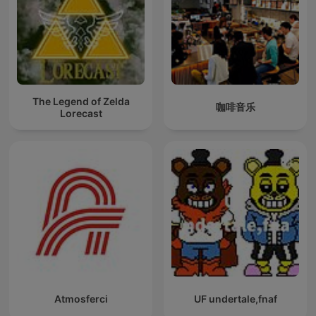
The Legend of Zelda
咖啡音乐
Lorecast
Atmosferci
UF undertale,fnaf