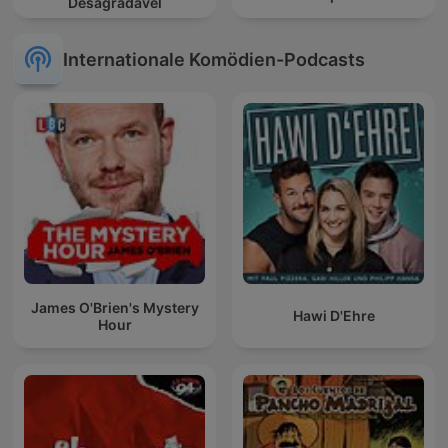
Desagradável
Internationale Komödien-Podcasts
James O'Brien's Mystery
Hawi D'Ehre
Hour