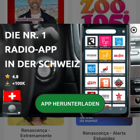
L'œil de Philippe
Lo Zoo di 105
Caverivière
APP HERUNTERLADEN
Renascença -
Renascença - Alerta
Extremamente
Estupidez