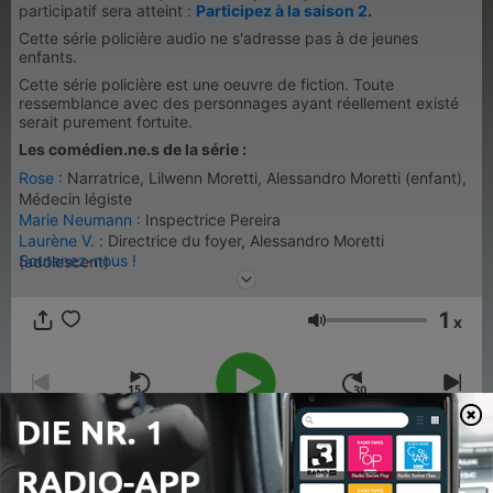
participatif sera atteint :
Participez à la saison 2
.
Cette série policière audio ne s'adresse pas à de jeunes
enfants.
Cette série policière est une oeuvre de fiction. Toute
ressemblance avec des personnages ayant réellement existé
serait purement fortuite.
Les comédien.ne.s de la série
:
Rose
: Narratrice, Lilwenn Moretti, Alessandro Moretti (enfant),
Médecin légiste
Marie Neumann
: Inspectrice Pereira
Laurène V. :
Directrice du foyer, Alessandro Moretti
Soutenez-nous !
(adolescent)
Emily B.
: Marilou Moretti
Florent Beauvois
: Rafael Roca et Dr Miral
1
x
Conrad Lelubre : Eugenio Moretti et l'inspecteur en chef
Lautstärke
Scénario
: Rose
Réalisation et production
: Codigy et Rose
00:00
00:00