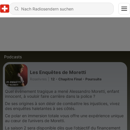
Podcasts
Les Enquêtes de Moretti
Roselivres
|
12 - Chapitre Final - Poursuite
Quel évènement tragique a mené Alessandro Moretti, enfant
innocent, à vouloir faire carrière dans la police ?
De ses origines à son désir de combattre les injustices, vivez
des enquêtes haletantes à ses côtés.
Ce polar en immersion totale vous offre une expérience unique
au cœur de l’univers de Moretti.
La saison 2 sera disponible dès que l'objectif du financement