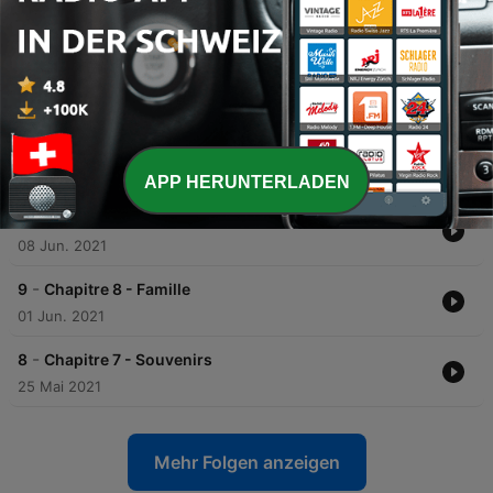
Folgen
-
12
Chapitre Final - Poursuite
29 Jun. 2021
-
11
Chapitre 10 - Preuves
15 Jun. 2021
APP HERUNTERLADEN
-
10
Chapitre 9 - Retrouvailles
08 Jun. 2021
-
9
Chapitre 8 - Famille
01 Jun. 2021
-
8
Chapitre 7 - Souvenirs
25 Mai 2021
Mehr Folgen anzeigen