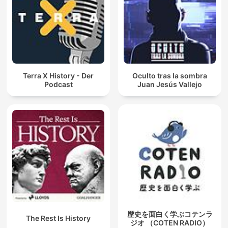
Terra X History - Der
Oculto tras la sombra
Podcast
Juan Jesús Vallejo
歴史を面白く学ぶコテンラ
The Rest Is History
ジオ （COTEN RADIO）