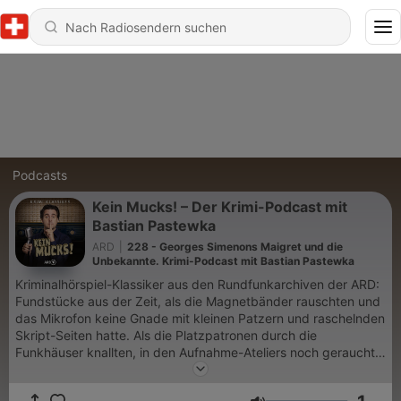
Podcasts
Kein Mucks! – Der Krimi-Podcast mit
Bastian Pastewka
ARD
|
228 - Georges Simenons Maigret und die
Unbekannte. Krimi-Podcast mit Bastian Pastewka
Kriminalhörspiel-Klassiker aus den Rundfunkarchiven der ARD:
Fundstücke aus der Zeit, als die Magnetbänder rauschten und
das Mikrofon keine Gnade mit kleinen Patzern und raschelnden
Skript-Seiten hatte. Als die Platzpatronen durch die
Funkhäuser knallten, in den Aufnahme-Ateliers noch geraucht
wurde und der Whisky bereitstand, um die Stimme zu ölen.
Verräterische Erdspuren, gestohlene Skalpelle, die Stimme