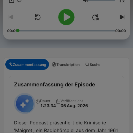
1
x
einer Leiche am Telefon – und immer wieder die Frage: Wer ist
Lautstärke
der Täter? Hörspiele in voller Länge präsentiert von Bastian
Pastewka, dazu Bonusinfos, Biografisches und Nonsens.
Donnerstags zuerst in ARD Sounds: https://1.ard.de/keinmucks
00:00
00:00
Zusammenfassung
Transkription
Suche
Zusammenfassung der Episode
Dauer
Veröffentlicht
1:23:34
06 Aug. 2026
Dieser Podcast präsentiert die Krimiserie
'Maigret', ein Radiohörspiel aus dem Jahr 1961