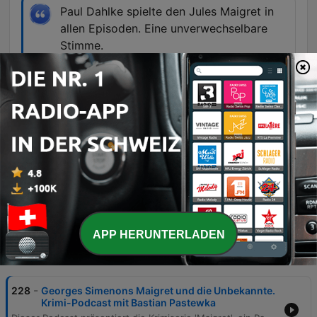
Paul Dahlke spielte den Jules Maigret in
allen Episoden. Eine unverwechselbare
Stimme.
01:00:09 · Der Sprecher würdigt die
schauspielerische Leistung von Paul Dahlke in
der Maigret-Serie.
Genau, unsere gepfiffene Kein Mucks
Schlussmusik ist die Instrumentalversion
von Michael Jaris Lied Ausgerechnet Du.
01:20:34 · Der Sprecher enthüllt die Herkunft der
Schlussmelodie des Podcasts.
APP HERUNTERLADEN
Folgen
-
228
Georges Simenons Maigret und die Unbekannte.
Krimi-Podcast mit Bastian Pastewka