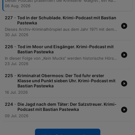
Dieser Podcast präsentiert die Krimiserie 'Maigret', ein Radiohörspiel aus dem Jahr 1961 basierend auf den Romanen von Georges Simenon. Im Fokus steht das erste Hörspiel 'Maigret und die Unbekannte', in dem die Ermittlungen rund um die Leiche eines jungen Mädchens am Place Vendôme sowie die Suche nach Spuren wie einem alten Foto und Zeugenaussagen thematisiert werden. Zusätzlich beleuchtet die Episode das filmische und hörspieltechnische Erbe der beteiligten Schauspieler, darunter Paul Dahlke, Ulrich Beiger und Lina Carstens. Die Folge schließt mit einem Rückblick auf die Maigret-Produktionen sowie musikalischen Verbindungen zum ZDF-Krimi 'Der Kommissar'.
06 Aug. 2026
-
227
Tod in der Schublade. Krimi-Podcast mit Bastian
Pastewka
Dieses Archiv-Kriminalhörspiel aus dem Jahr 1971 mit dem Titel 'Tod in der Schublade' behandelt den Fall von Mr. Onslow, der behauptet, einen Einbrecher erschossen zu haben. Die Ermittlungen von Inspektor Haskell und Sergeant Figgins decken jedoch eine Inszenierung auf, die schließlich zur Enthüllung einer Erpressung durch Mrs. Onslow führt. Die Episode beleuchtet zudem die Hintergründe des Falls, einschließlich der Entdeckung verbrannter Beweise und der Identifizierung des wahren Täters. Abschließend widmet sich der Podcast den Karrieren der legendären Schauspieler Günther Ungeheuer und Peter Fitz sowie deren prägenden Rollen in klassischen deutschen Hörspielkrimis.
30 Jul. 2026
-
226
Tod im Moor und Eisgänger. Krimi-Podcast mit
Bastian Pastewka
In dieser Folge von „Kein Mucks“ werden historische Hörspielschätze aus dem DDR-Archiv präsentiert. Im Mittelpunkt steht das Kriminalhörspiel „Tod im Moor“, in dem die Untersuchung einer alten Moorleiche zu illegalen Schwarzmarktgeschäften und persönlichen Verstrickungen führt, sowie der Krimi „Eisgänger“, der einen Brand in einer Werft an der Ostsee und die damit verbundenen familiären Konflikte thematisiert. Zusätzlich bietet die Episode tiefe Einblicke in die Geschichte des DDR-Krimis. Es wird die Entstehung der Radioserie „Tatbestand“ sowie des Fernsehklassikers „Polizeiruf 110“ beleuchtet und die beeindruckende Karriere des Schauspielers Jürgen Frohrieb nachgezeichnet.
23 Jul. 2026
-
225
Kriminalrat Obermoos: Der Tod fuhr erster
Klasse und Punkt sieben Uhr. Krimi-Podcast mit
Bastian Pastewka
16 Jul. 2026
-
224
Die Jagd nach dem Täter: Der Salzstreuer. Krimi-
Podcast mit Bastian Pastewka
09 Jul. 2026