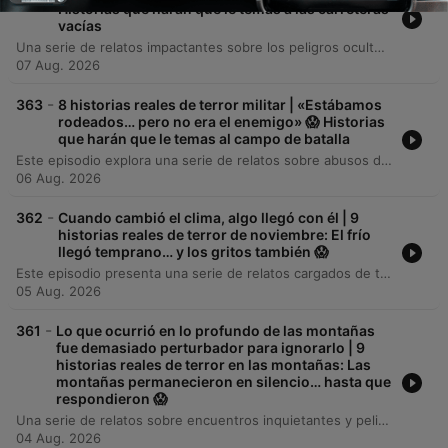
Historias que harán que le temas a las carreteras
vacías
Una serie de relatos impactantes sobre los peligros ocultos en las carreteras, donde camioneros enfrentan redes criminales, extorsiones y fraudes logísticos. Desde el robo de cargamentos farmacéuticos bajo amenaza de muerte hasta la manipulación de suministros alimentarios y la existencia de empresas fantasma como Westline Logistics, cada historia revela la vulnerabilidad de los transportistas ante organizaciones que operan con precisión quirúrgica. Los conductores describen encuentros con emboscadas en estaciones de pesaje, el descubrimiento de restos humanos en cargamentos de escombros y la sofisticada ingeniería del crimen organizado para falsificar registros electrónicos y sellos de seguridad. Estas crónicas documentan una lucha constante por la supervivencia y la integridad en un entorno donde la línea entre un trabajo legítimo y una operación criminal es cada vez más delgada.
07 Aug. 2026
-
363
8 historias reales de terror militar | «Estábamos
rodeados… pero no era el enemigo» 😱 Historias
que harán que le temas al campo de batalla
Este episodio explora una serie de relatos sobre abusos de autoridad, negligencia militar y sucesos inexplicables. Desde la investigación de torturas sistemáticas en Fort Benning y las consecuencias fatales de un entrenamiento extremo en el desierto de Mojave, hasta encuentros perturbadores con identidades duplicadas en la selva y emboscadas en carreteras desiertas. La narrativa se extiende hacia lo paranormal y lo criminal, detallando intrusiones domésticas por parte de depredadores seriales y el descubrimiento de redes de vigilancia ilegal en moteles. El episodio culmina con el misterio de un veterano que desaparece durante una entrevista, dejando tras de sí grabaciones cargadas de presencias desconocidas.
06 Aug. 2026
-
362
Cuando cambió el clima, algo llegó con él | 9
historias reales de terror de noviembre: El frío
llegó temprano… y los gritos también 😱
Este episodio presenta una serie de relatos cargados de tensión y peligro, que van desde una crisis familiar por intoxicación de monóxido de carbono durante una tormenta de hielo en Nebraska, hasta casos de extorsión y acoso sistemático. A través de diversas historias, exploramos encuentros con figuras misteriosas, sucesos paranormales en entornos laborales nocturnos y la amenaza inminente de desastres naturales como tornados devastadores. El recorrido continúa con relatos de vigilancia digital, intrusiones en hogares y descubrimientos inquietantes en cabañas aisladas. Desde el uso de cámaras ocultas para espiar empleados hasta encuentros con presencias inexplicables durante jornadas de compras masivas, cada segmento profundiza en la vulnerabilidad humana ante lo desconocido y lo criminal.
05 Aug. 2026
-
361
Lo que ocurrió en lo profundo de las montañas
fue demasiado perturbador para ignorarlo | 9
historias reales de terror en las montañas: Las
montañas permanecieron en silencio… hasta que
respondieron 😱
Una serie de relatos sobre encuentros inquietantes y peligrosos en entornos aislados. Desde un accidente automovilístico en Montana donde el protagonista descubre sabotaje y acecho, hasta enfrentamientos con grupos criminales en los Apalaches y emboscadas en áreas de descanso de camioneros. El episodio explora también lo sobrenatural, narrando encuentros con presencias misteriosas en refugios de montaña, hallazgos de objetos imposibles que conectan el presente con décadas pasadas, y la tensión de ser observado por entidades que desafían toda explicación lógica.
04 Aug. 2026