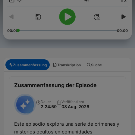
x
paranormal, cuentos de fantasmas, leyendas espeluznantes,
Lautstärke
espeluznante, lleno de suspense, sobrenatural, embrujado,
audio emocionante. ☕ Apoya el podcast, envía tus propias
historias de terror y ayuda a dar forma a los próximos
episodios. 🎧 Únete a la oscuridad aquí:
⁠https://buymeacoffee.com/historiasdeterrorpremium⁠
00:00
00:00
historiasnetwork@gmail.com
Zusammenfassung
Transkription
Suche
Zusammenfassung der Episode
Dauer
Veröffentlicht
2:24:59
08 Aug. 2026
Este episodio explora una serie de crímenes y
misterios ocultos en comunidades