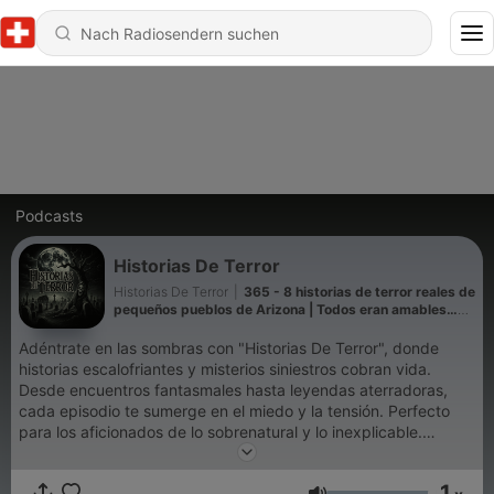
Podcasts
Historias De Terror
Historias De Terror
|
365 - 8 historias de terror reales de
pequeños pueblos de Arizona | Todos eran amables…
demasiado amables 😱 que harán que temas las
carreteras del desierto
Adéntrate en las sombras con "Historias De Terror", donde
historias escalofriantes y misterios siniestros cobran vida.
Desde encuentros fantasmales hasta leyendas aterradoras,
cada episodio te sumerge en el miedo y la tensión. Perfecto
para los aficionados de lo sobrenatural y lo inexplicable.
¡Suscríbete ahora para emociones semanales que perseguirán
tus noches! Podcast de terror, historias escalofriantes,
1