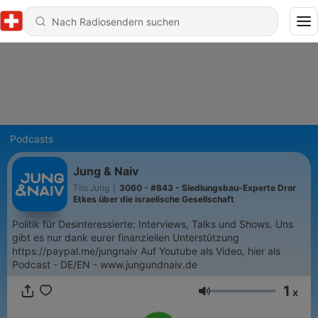
Podcasts
Jung & Naiv
Tilo Jung
|
3060 - #843 - Siedlungsbau-Experte Dror
Etkes über die israelische Gesellschaft
Politik für Desinteressierte: Interviews, Talks und Shows. Uns
gibt es nur dank eurer finanziellen Unterstützung
https://paypal.me/jungnaiv Auf Youtube als Video, hier als
Podcast - DE/EN - www.jungundnaiv.de
1
x
Lautstärke