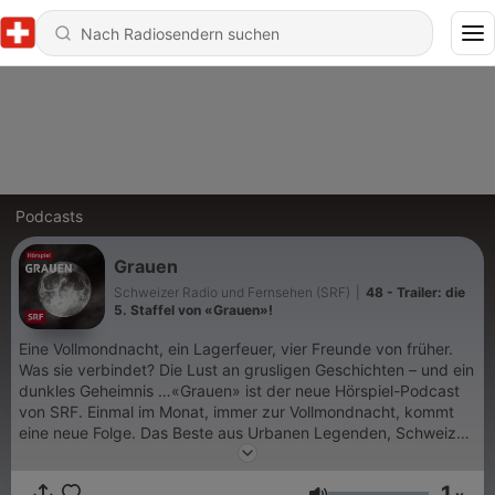
Podcasts
Grauen
Schweizer Radio und Fernsehen (SRF)
|
48 - Trailer: die
5. Staffel von «Grauen»!
Eine Vollmondnacht, ein Lagerfeuer, vier Freunde von früher.
Was sie verbindet? Die Lust an grusligen Geschichten – und ein
dunkles Geheimnis …«Grauen» ist der neue Hörspiel-Podcast
von SRF. Einmal im Monat, immer zur Vollmondnacht, kommt
eine neue Folge. Das Beste aus Urbanen Legenden, Schweizer
Sagen, creepy pasta und ganz alltäglichem Horror sorgt für
schauriges Vergnügen. Auf Schweizerdeutsch.
1