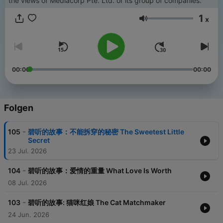
the views of Mediacorp Pte. Ltd. or its group of companies.
1
x
Lautstärke
00:00
00:00
Folgen
-
105
碧听的故事：不能拆穿的秘密 The Sweetest Little
Secret
23 Jul. 2026
-
104
碧听的故事：爱情的重量 What Love Is Worth
08 Jul. 2026
-
103
碧听的故事: 猫咪红娘 The Cat Matchmaker
24 Jun. 2026