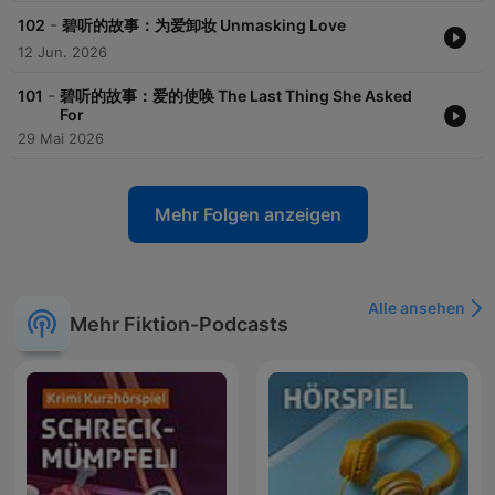
-
102
碧听的故事：为爱卸妆 Unmasking Love
12 Jun. 2026
-
101
碧听的故事：爱的使唤 The Last Thing She Asked
For
29 Mai 2026
Mehr Folgen anzeigen
Alle ansehen
Mehr Fiktion-Podcasts