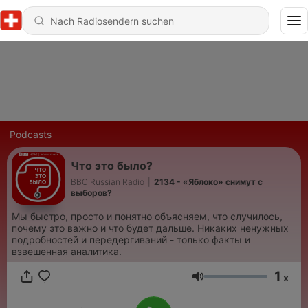
Podcasts
Что это было?
BBC Russian Radio
|
2134 - «Яблоко» снимут с
выборов?
Мы быстро, просто и понятно объясняем, что случилось,
почему это важно и что будет дальше. Никаких ненужных
подробностей и передергиваний - только факты и
взвешенная аналитика.
1
x
Lautstärke