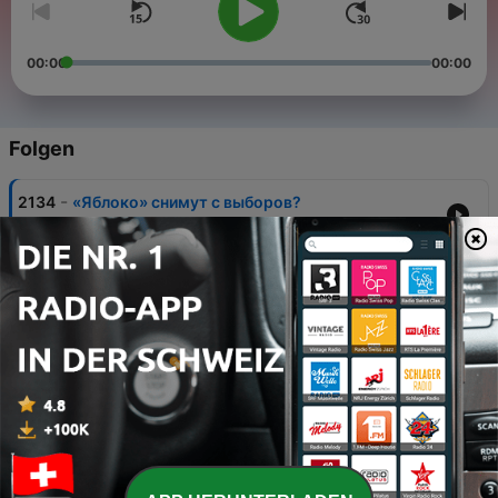
00:00
00:00
Folgen
-
2134
«Яблоко» снимут с выборов?
07 Aug. 2026
-
2133
Как ищут пропавших после оккупации Суджи?
06 Aug. 2026
-
2132
Удары по Wildberries, НПЗ и танкерам. Чего
добилась Украина «операцией влияния»?
05 Aug. 2026
-
2131
Засуха и пожары в Европе. Будет хуже?
04 Aug. 2026