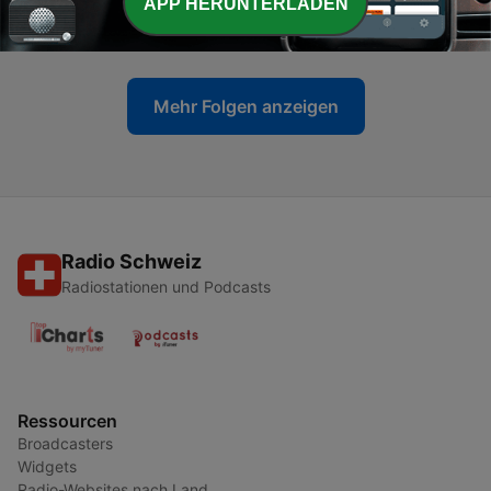
-
APP HERUNTERLADEN
2130
Как Крым живет без света и воды?
03 Aug. 2026
Mehr Folgen anzeigen
Radio Schweiz
Radiostationen und Podcasts
Ressourcen
Broadcasters
Widgets
Radio-Websites nach Land