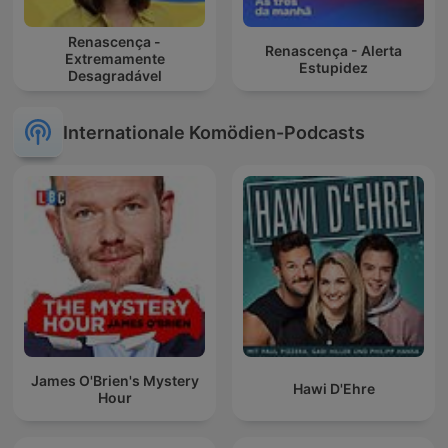
Renascença -
Renascença - Alerta
Extremamente
Estupidez
Desagradável
Internationale Komödien-Podcasts
James O'Brien's Mystery
Hawi D'Ehre
Hour