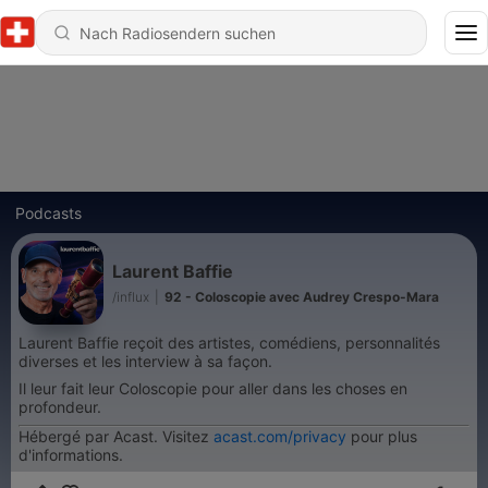
Podcasts
Laurent Baffie
/influx
|
92 - Coloscopie avec Audrey Crespo-Mara
Laurent Baffie reçoit des artistes, comédiens, personnalités
diverses et les interview à sa façon.
Il leur fait leur Coloscopie pour aller dans les choses en
profondeur.
Hébergé par Acast. Visitez
acast.com/privacy
pour plus
d'informations.