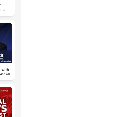
n
ana
 with
nnell