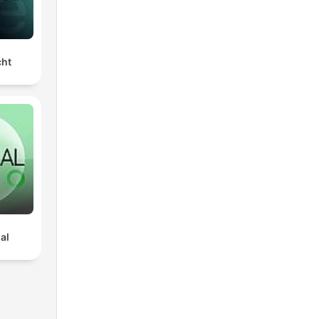
cht
al