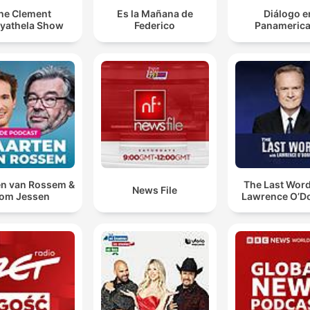
he Clement
Es la Mañana de
Diálogo e
yathela Show
Federico
Panameric
n van Rossem &
The Last Word
News File
om Jessen
Lawrence O’Do