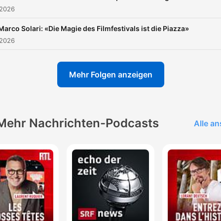
Auseinandersetzung mit
 2026
tagesaktuellen Meldungen
Marco Solari: «Die Magie des Filmfestivals ist die Piazza»
interessiert ist.
 2026
Mehr Folgen anzeigen
Mehr Nachrichten-Podcasts
Alle a