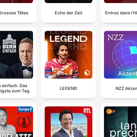
Grosses Têtes
Echo der Zeit
Entrez dans l'H
 einfach. Das
LEGEND
NZZ Akze
igste zum Tag.