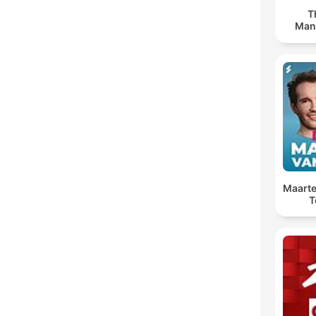
T
Man
Maarte
T