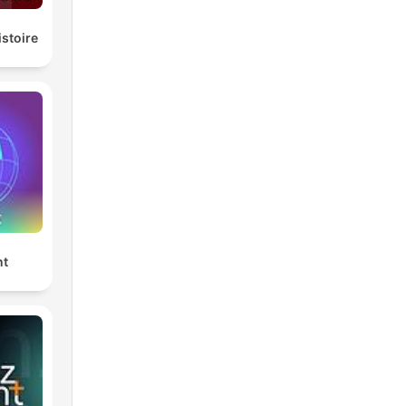
istoire
nt