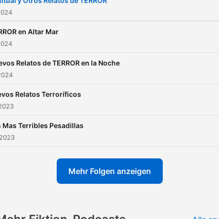
Ritual y Otros Relatos de TERROR
Nuestro objetivo es desafi
2024
tus límites y hacer que te
RROR en Altar Mar
cuestiones la realidad que
2024
conoces. En este canal,
evos Relatos de TERROR en la Noche
encontrarás una comunida
2024
apasionada por lo paranorm
donde podrás compartir tu
vos Relatos Terroríficos
 2023
propias experiencias, debat
teorías y descubrir nuevos
 Mas Terribles Pesadillas
enigmas. Juntos, explorar
 2023
los rincones más oscuros d
mente humana y
Mehr Folgen anzeigen
desentrañaremos los secr
más profundos de la noche