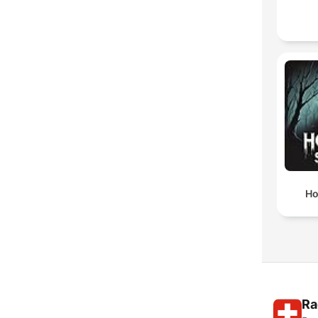
Ho
Ra