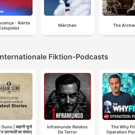
cença - Alerta
Märchen
The Arche
Estupidez
Internationale Fiktion-Podcasts
Suno | कहानी सुनो
Inframundo Relatos
The Why Fil
 व उपन्यासों का संसार)
De Terror
Operation Po