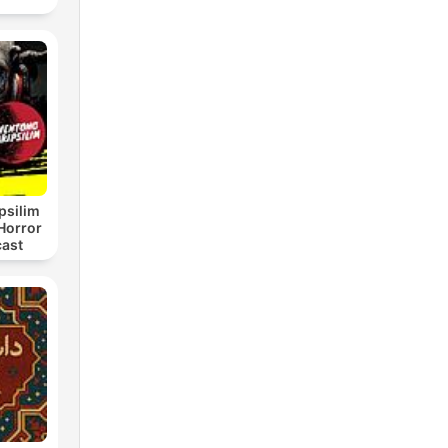
psilim
Horror
cast