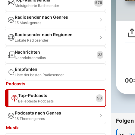
576
Meistgehörte Radiosender
Radiosender nach Genres
15 Musikgenres
Radiosender nach Regionen
Lokale Radiosender
Nachrichten
22
Nachrichtenradios
Empfohlen
Liste der besten Radiosender
00
Podcasts
Top-Podcasts
50
Beliebteste Podcasts
Podcasts nach Genres
18 Themengenres
Folgen
Musik