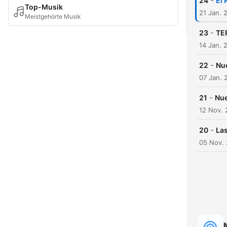
-
24
El 
Top-Musik
21 Jan. 
Meistgehörte Musik
-
23
TE
14 Jan. 
-
22
Nu
07 Jan. 
-
21
Nue
12 Nov.
-
20
Las
05 Nov.