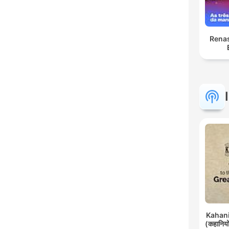
Renas
Kahani 
(कहानियों