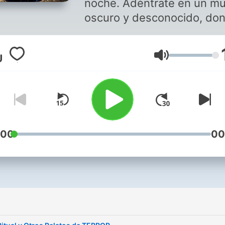
noche. Adéntrate en un m
oscuro y desconocido, do
los secretos más
escalofriantes y las histori
Lautstärke
más misteriosas cobran vid
Aquí, exploraremos lo
inexplicable, lo sobrenatura
lo macabro. Prepárate para
sumergirte en relatos llen
suspense y terror, donde e
:00
00
miedo se convierte en tu
compañero constante.
Descubrirás leyendas urba
casos sin resolver,
avistamientos de criaturas
sobrenaturales y mucho m