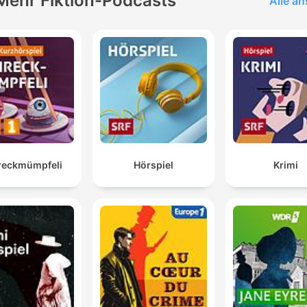
Mehr Fiktion-Podcasts
Alle a
reckmümpfeli
Hörspiel
Krimi