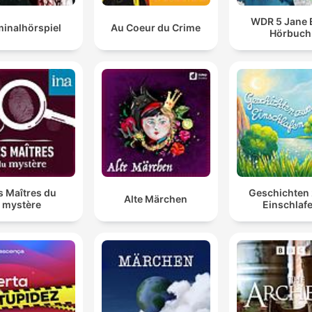
WDR 5 Jane 
minalhörspiel
Au Coeur du Crime
Hörbuch
s Maîtres du
Geschichten
Alte Märchen
mystère
Einschlaf