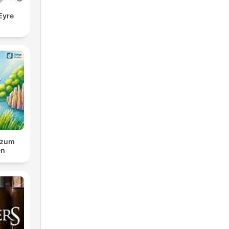
Eyre
 zum
en