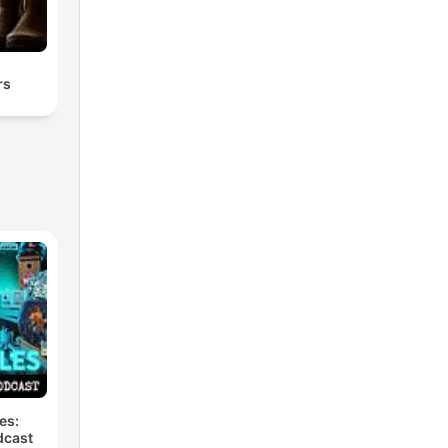
rs
es:
dcast