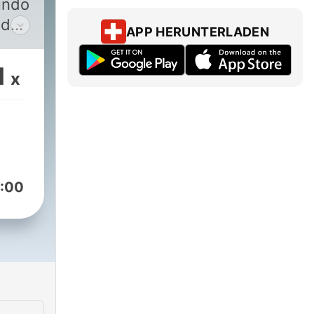
undo
nde
APP HERUNTERLADEN
as
1
x
a.
l y
os de
l
:00
nas,
ás.